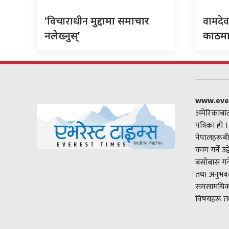
‘विचाराधीन
वामदे
मुद्दामा समाचार
नलेख्नुस्’
काठमा
www.eve
अमेरिकाबाट
पत्रिका हो 
नेपालहरूबी
काम गर्ने उ
बसोबास गर्
तथा अनुभवल
समसामयिक 
विषयहरू तथ