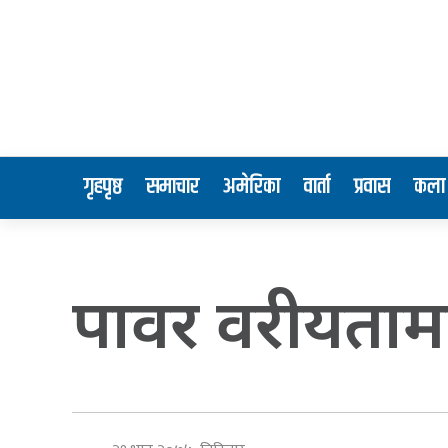
गृहपृष्ठ
समाचार
अमेरिका
वार्ता
प्रवास
कला 
पावर वरीयतामा