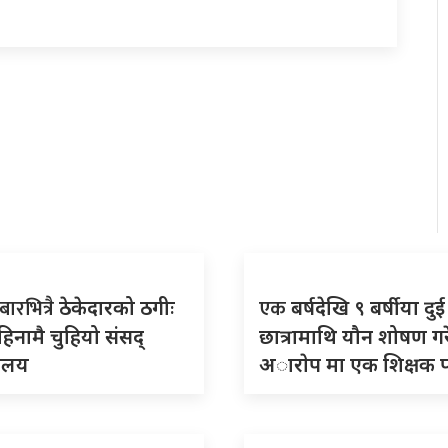
बारभित्रै
एक
ठेकेदारको ठगीः
बर्षदेखि ९ बर्षीया दुई
िनामै चुहियो संसद्
छात्रामाथि यौन शोषण गर
ालय
अाराेप मा एक शिक्षक प