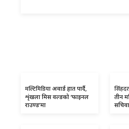
मल्टिमिडिया
सिंहदर
अवार्ड हात पार्दै,
शृंखला मिस वल्डको ‘फाइनल
तीन मह
राउण्ड’मा
सचिव