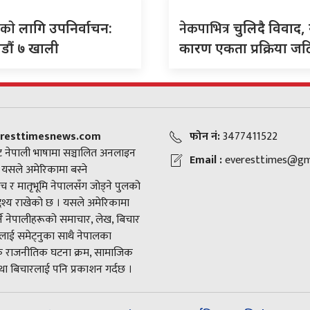
वकाे
नेकपाभित्र
लागि उपनिर्वाचन:
चुलिदै विवाद,
डौं ७ खाली
कारण एकता प्रक्रिया ज
resttimesnews.com
फोन नं:
3477411522
 नेपाली भाषामा सञ्चालित अनलाइन
Email :
everesttimes@gm
। यसले अमेरिकामा बस्ने
च र मातृभूमि नेपालसँग जोड्ने पुलको
द्देश्य राखेको छ । यसले अमेरिकामा
ने नेपालीहरूको समाचार, लेख, बिचार
ाई समेट्नुका साथै नेपालका
राजनीतिक घटना क्रम, सामाजिक
ा बिचारलाई पनि प्रकाशन गर्दछ ।