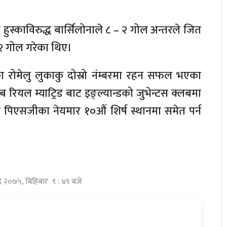
हुस्काविरुद्ध बार्सिलोनाले ८ – २ गोल अन्तरले जित
 २ गोल गरेका थिए।
टेडका रोमेलु लुकाकु दोस्रो नंम्बरमा रहन सफल भएका
लब रियल म्याट्रिड बाट इङ्ल्यान्डको जुभेन्टस क्लबमा
्डो र पिएसजीका नेयमार १०औं शिर्ष स्थानमा समेत पर्न
द्र २०७५, बिहिबार ९ : ४९ बजे