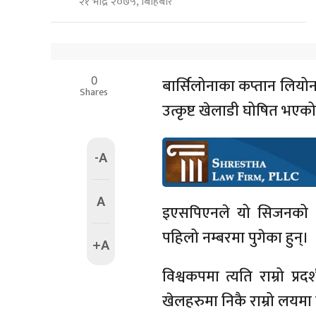
२१ भाद्र २०७५, बिहिबार
0
बार्सिलोनाका कप्तान लियोन
Shares
उत्कृष्ट खेलाडी घोषित भएक
-A
A
इएसपिएनले यो सिजनको ल
पहिलो नम्बरमा पुगेका हुन्।
+A
विश्वकपमा त्यति राम्रो प
खेलहरुमा निकै राम्रो लयम