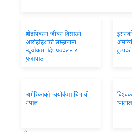
ब्रोडपिकमा जीवन विसाउने
इरानको
आरोहीहरुको सम्झनामा
अमेरिकी
न्युयोकमा दिपप्रज्वलन र
ट्रम्प
पुजापाठ
अमेरिकाको न्युयोर्कमा चिनायो
विश्वक
नेपाल
‘पाताल