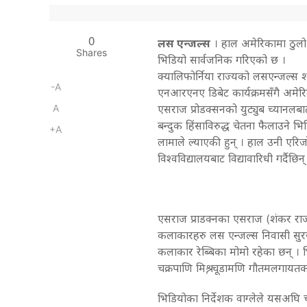
0
लस एन्जल्स
। हाल अमेरिकामा ठुलो 
Shares
भिडियो सार्वजनिक गरिएको छ ।
क्यालिफोर्निया राज्यको लसएन्जल्स
-A
एनआरएनए डिबेट कार्यक्रमसँगै अमेर
A
एसराज प्रोडक्सनको युट्युब च्यानलबा
बन्दुक हिंसाविरुद्ध चेतना फैलाउने
+A
लामाले ल्याएकी हुन् । हाल उनी एरि
विश्वविद्यालयबाट विद्यावारिधी गर्दैछिन्
एसराज प्राडक्नका एसराज (शंकर राज 
कलाकारहरु लस एन्जल्स निवासी सुरज श्
कलाकार रेब्बिका मोमो रहेका छन् । भ
चक्रपाणि मिश्र, चूडामणि गौतमलगाय
भिडियोका निर्देशक वाग्लेले यसअघि च