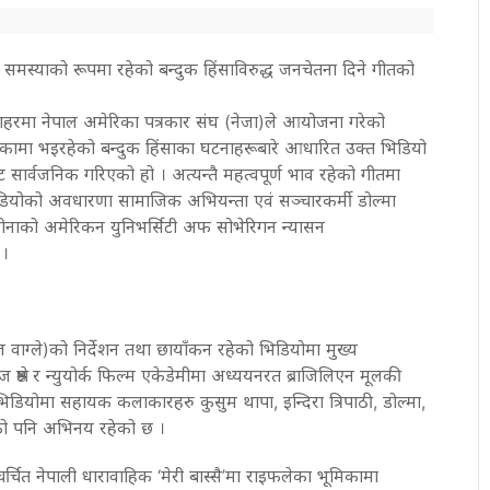
समस्याको रूपमा रहेको बन्दुक हिंसाविरुद्ध जनचेतना दिने गीतको
 शहरमा नेपाल अमेरिका पत्रकार संघ (नेजा)ले आयोजना गरेको
िकामा भइरहेको बन्दुक हिंसाका घटनाहरूबारे आधारित उक्त भिडियो
ट सार्वजनिक गरिएको हो । अत्यन्तै महत्वपूर्ण भाव रहेको गीतमा
 भिडियोको अवधारणा सामाजिक अभियन्ता एवं सञ्चारकर्मी डोल्मा
जोनाको अमेरिकन युनिभर्सिटी अफ सोभेरिगन न्यासन
 ।
वाग्ले)को निर्देशन तथा छायाँकन रहेको भिडियोमा मुख्य
रेष्ठ र न्युयोर्क फिल्म एकेडेमीमा अध्ययनरत ब्राजिलिएन मूलकी
िडियोमा सहायक कलाकारहरु कुसुम थापा, इन्दिरा त्रिपाठी, डोल्मा,
तको पनि अभिनय रहेको छ ।
र्चित नेपाली धारावाहिक ‘मेरी बास्सै’मा राइफलेका भूमिकामा