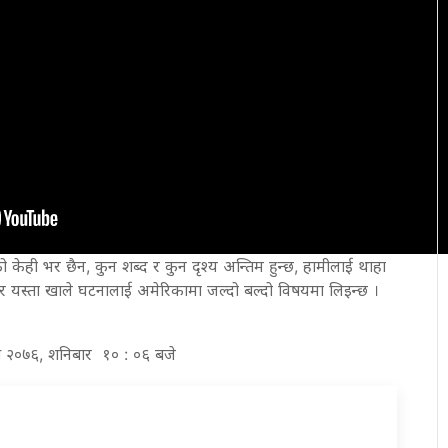
ेही भर छैन, कुन शब्द र कुन दृश्य अन्तिम हुन्छ, हामीलाई थाहा
छ र यस्ता खाले घटनालाई अमेरिकामा जल्दो बल्दो विषयमा लिइन्छ ।
ाख २०७६, शनिबार १० : ०६ बजे