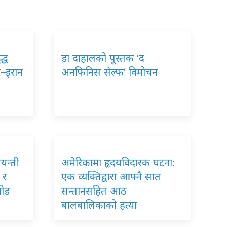
द्ध
डा दाहालको पूस्तक ‘द
ा–इरान
अनफिनिस सेल्फ’ विमोचन
जयन्ती
अमेरिकामा हृदयविदारक घटना:
 र
एक व्यक्तिद्वारा आफ्नै सात
जोड
सन्तानसहित आठ
बालबालिकाको हत्या