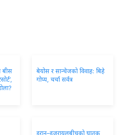
ा बीस
बेयोस र सान्चेजको विवाह: बिहे
ोर्ट’,
गोप्य, चर्चा सर्वत्र
होला?
इरान–इजरायलबीचको घातक