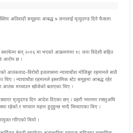
लिम अतिवादी समूहमा आबद्ध ७ जनालाई मृत्युदण्ड दिने फैसला
क क्याफेमा सन् २०१६ मा भएको आक्रमणमा १८ जना विदेशी सहित
थि आरोप छ ।
ो आतंकवाद–विरोधी इजलासमा न्यायाधीश मोजिबुर रहमानले सातै
का थिए । न्यायाधीश रहमानले इस्लामिक स्टेट समूहमा आबद्ध रहेर
मा आतंक मच्चाउन खोजेको बताएका थिए ।
ड्याएर मृत्युदण्ड दिन आदेश दिएका छन् । प्रहरी भ्यानमा राख्नुअघि
ा रहेको र भगवान महान हुनुहुन्छ भन्दै चिच्याएका थिए ।
ुनामुक्त गरिएको थियो ।
 आर्टिजन बेकरी क्याफेमा अत्याधुनिक राइफल सहितका इस्लामिक