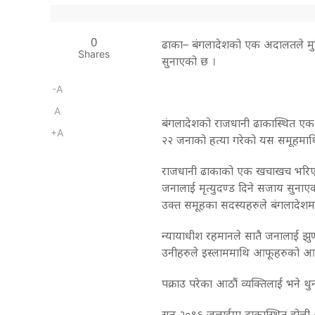
0
ढाका– बंगलादेशको एक अदालतले मुस्
Shares
सुनाएको छ ।
-A
A
बंगलादेशको राजधानी ढाकास्थित ए
+A
२२ जनाको हत्या गरेको यस समूहमा
राजधानी ढाकाको एक खचाखच भरिएक
जनालाई मृत्युदण्ड दिने सजाय सुनाए
उक्त समूहका सदस्यहरुले बंगलादेश
न्यायाधीश रहमानले सातै जनालाई झुण्
उनीहरुले इस्लाममाथि आफूहरुको आस्थ
पक्राउ परेका आठौं व्यक्तिलाई भने थ
सन् २०१६ जुलाईमा ढाकास्थित होली