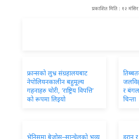
प्रकाशित मिति : १२ मंसि
फ्रान्सको लुभ्र संग्रहालयबाट
तिब्बत
नेपोलियनकालीन बहुमूल्य
जलविद्
गहनाहरु चोरी, ‘राष्ट्रिय विपत्ति’
र बंगल
को रूपमा लिइयो
चिन्ता
भेनिसमा बेजोस–सान्चेलको भव्य
इरान 