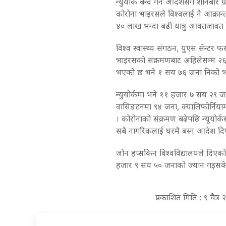
न्युयोर्क बन्द गर्न आदेशसँगै शनिबार 
कोरोना भाइरसले विश्वलाई नै आक्रान्
४० लाख भन्दा बढी यात्रु आवतजावत गर
विश्व स्वास्थ्य संगठन, युएस सेन्टर
भाइरसको संक्रमणबाट अहिलेसम्म २६
भएको छ भने १ सय ७६ जना निको भ
न्युयोर्कमा भने ११ हजार ७ सय २९ ज
वासि‌ङटनमा ९४ जना, क्यालिफोर्नियाम
। कोरोनाको संक्रमण बढेपछि न्यूयोर्क
सबै नागरिकलाई घरमै बस्न आदेश दि
जोन हप्सकिन विश्वविद्यालयले दिएक
हजार ९ सय ५० जनाको ज्यान गइसके
प्रकाशित मिति : ९ चैत