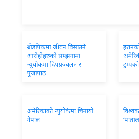
ब्रोडपिकमा जीवन विसाउने
इरानको
आरोहीहरुको सम्झनामा
अमेरिकी
न्युयोकमा दिपप्रज्वलन र
ट्रम्प
पुजापाठ
अमेरिकाको न्युयोर्कमा चिनायो
विश्वक
नेपाल
‘पाताल