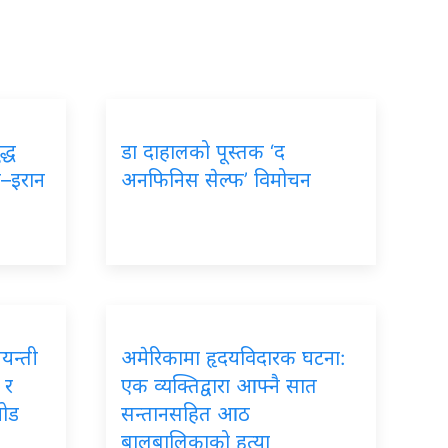
द्ध
डा दाहालको पूस्तक ‘द
ा–इरान
अनफिनिस सेल्फ’ विमोचन
जयन्ती
अमेरिकामा हृदयविदारक घटना:
 र
एक व्यक्तिद्वारा आफ्नै सात
जोड
सन्तानसहित आठ
बालबालिकाको हत्या