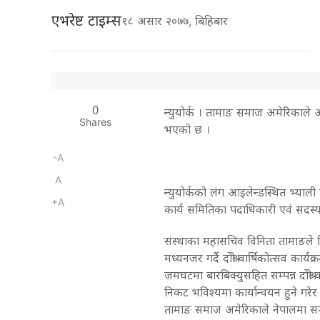
एभरेष्ट टाइम्स
१८ असार २०७७, बिहिबार
0
न्युयोर्क । तामाङ समाज अमेरिकाले आ
Shares
भएको छ ।
-A
A
न्युयोर्कको लंग आइलेन्डस्थित भ्याली
+A
कार्य समितिका पदाधिकारी एवं सदस्
संस्थाका महासचिव विनिता तामाङले व
मध्यनजर गर्दै दोश्रो वार्षिकोत्सव कार्
जमघटमा बारबिक्युसहित सम्पन्न दोश्रो
निकट भविश्यमा कार्यान्वयन हुने गरे
तामाङ समाज अमेरिकाले नेपालमा सञ्च