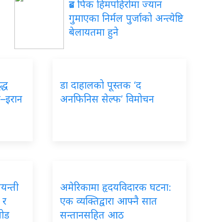
ब्रड पिक हिमपहिरोमा ज्यान
गुमाएका निर्मल पुर्जाको अन्त्येष्टि
बेलायतमा हुने
द्ध
डा दाहालको पूस्तक ‘द
ा–इरान
अनफिनिस सेल्फ’ विमोचन
जयन्ती
अमेरिकामा हृदयविदारक घटना:
 र
एक व्यक्तिद्वारा आफ्नै सात
जोड
सन्तानसहित आठ