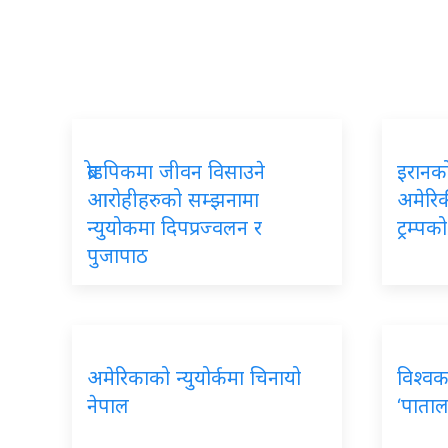
ब्रोडपिकमा जीवन विसाउने
इरानको
आरोहीहरुको सम्झनामा
अमेरिकी
न्युयोकमा दिपप्रज्वलन र
ट्रम्प
पुजापाठ
अमेरिकाको न्युयोर्कमा चिनायो
विश्वक
नेपाल
‘पाताल