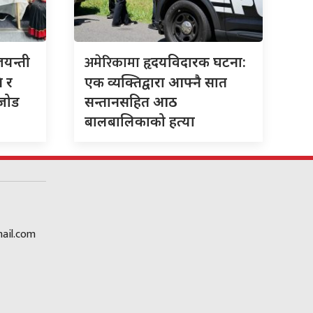
अमेरिकामा
जयन्ती
हृदयविदारक घटना:
ि र
एक व्यक्तिद्वारा आफ्नै सात
 जोड
सन्तानसहित आठ
बालबालिकाको हत्या
ail.com