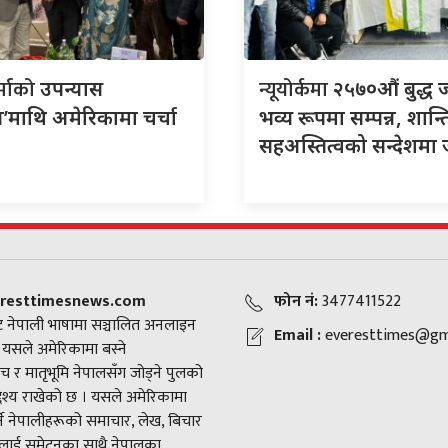
र्माको
न्यूयोर्कमा
उपन्यास
२५७०औं बुद्ध 
’माथि अमेरिकामा चर्चा
भव्य रूपमा सम्पन्न, शान्त
सहअस्तित्वको सन्देशमा
resttimesnews.com
फोन नं:
3477411522
 नेपाली भाषामा सञ्चालित अनलाइन
Email :
everesttimes@gm
। यसले अमेरिकामा बस्ने
च र मातृभूमि नेपालसँग जोड्ने पुलको
द्देश्य राखेको छ । यसले अमेरिकामा
ने नेपालीहरूको समाचार, लेख, बिचार
ाई समेट्नुका साथै नेपालका