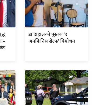
डा
ुद्ध
दाहालको पूस्तक ‘द
का–
अनफिनिस सेल्फ’ विमोचन
रेक’