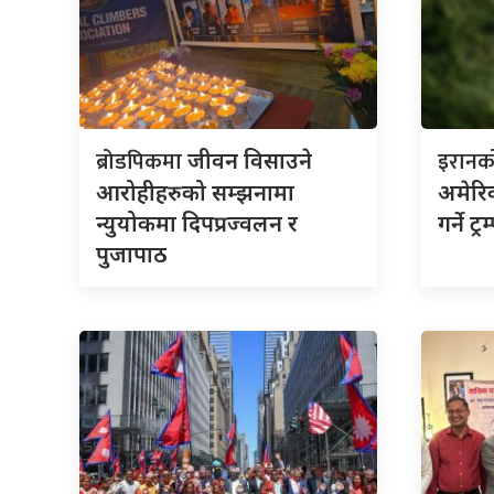
ब्रोडपिकमा
इरान
जीवन विसाउने
आरोहीहरुको सम्झनामा
अमेरिक
न्युयोकमा दिपप्रज्वलन र
गर्ने ट
पुजापाठ