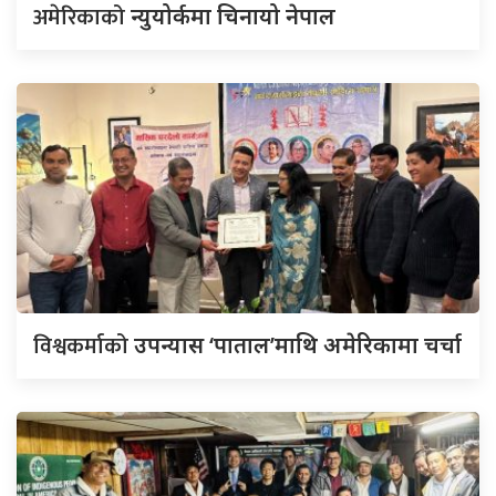
अमेरिकाको
न्युयोर्कमा चिनायो नेपाल
विश्वकर्माको
उपन्यास ‘पाताल’माथि अमेरिकामा चर्चा