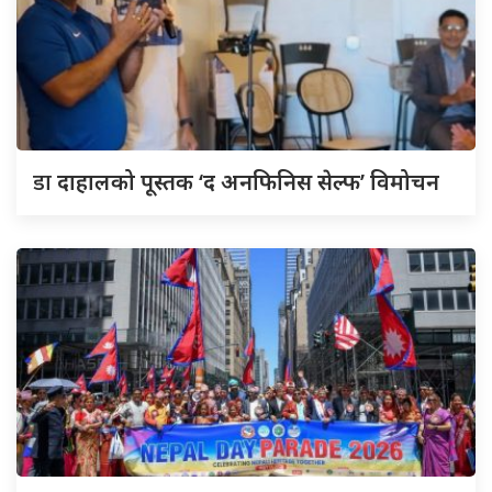
डा
दाहालको पूस्तक ‘द अनफिनिस सेल्फ’ विमोचन