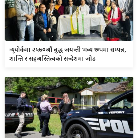
न्यूयोर्कमा
२५७०औं बुद्ध जयन्ती भव्य रूपमा सम्पन्न,
शान्ति र सहअस्तित्वको सन्देशमा जोड