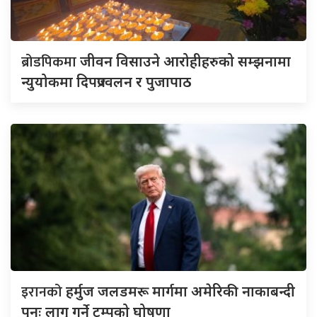
ब्रोडपिकमा
जीवन विसाउने आरोहीहरुको सम्झनामा
न्युयोकमा दिपप्रज्वलन र पुजापाठ
इरानको
हर्मुज जलडमरू मार्गमा अमेरिकी नाकाबन्दी
पुनः लागू गर्ने ट्रम्पको घोषणा