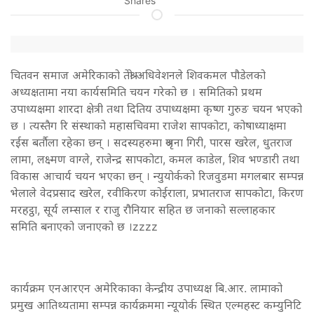
Shares
चितवन समाज अमेरिकाको तेश्रो अधिवेशनले शिवकमल पौडेलको
अध्यक्षतामा नया कार्यसमिति चयन गरेको छ । समितिको प्रथम
उपाध्यक्षमा शारदा क्षेत्री तथा दितिय उपाध्यक्षमा कृष्ण गुरुङ चयन भएको
छ । त्यस्तैग रि संस्थाको महासचिवमा राजेश सापकोटा, कोषाध्याक्षमा
रईस बर्तौला रहेका छन् । सदस्यहरुमा श्रृजना गिरी, पारस खरेल, धुतराज
लामा, लक्ष्मण वाग्ले, राजेन्द्र सापकोटा, कमल काडेल, शिव भण्डारी तथा
विकास आचार्य चयन भएका छन् । न्युयोर्कको रिजवुडमा मगलबार सम्पन्न
भेलाले वेदप्रसाद खरेल, रवीकिरण कोईराला, प्रभातराज सापकोटा, किरण
मरहट्ठा, सूर्य लम्साल र राजु रौनियार सहित छ जनाको सल्लाहकार
समिति बनाएको जनाएको छ ।zzzz
कार्यक्रम एनआरएन अमेरिकाका केन्द्रीय उपाध्यक्ष बि.आर. लामाको
प्रमुख आतिथ्यतामा सम्पन्न कार्यक्रममा न्यूयोर्क स्थित एल्महस्ट कम्युनिटि