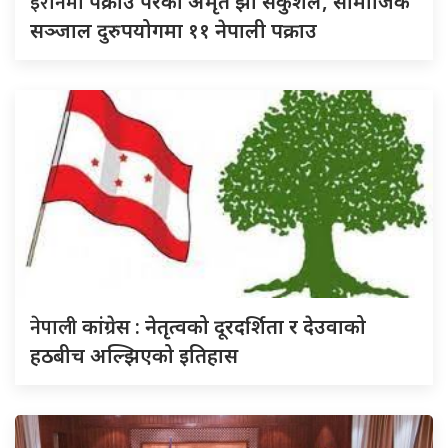
इरानमा
पक्राउ परेका अमृत झा सकुशल, सामाजिक
सञ्जाल दुरुपयोगमा ११ नेपाली पक्राउ
नेपाली
कांग्रेस : नेतृत्वको दूरदर्शिता र देउवाको
हठबीच अल्झिएको इतिहास