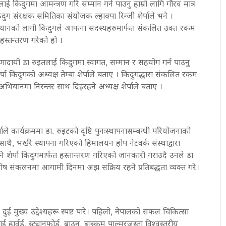
ई किदुगमा आमन्त्रण गरि सम्मान गर्न पाउनु हाम्रो लागि गौरव मात्र
िदुग संरक्षक समितिका संयोजक ल्हाक्पा रिन्जी शेर्पाले भने ।
भियानको लागी किदुगले आफना सदस्यहरुमार्फत संकलित उक्त रकम
स्तन्तरण गरेको हो ।
णादायी डा रुइतलाई किदुगमा स्वागत, सम्मान र सहयोग गर्न पाउनु
र्पा किदुगको अध्यक्ष तेम्बा शेर्पाले बताए । किदुगद्धारा संकलित रकम
भियानमा निरन्तर साथ दिइरहने अध्यक्ष शेर्पाले बताए ।
्पाले कार्यक्रममा डा. रुइटको दृष्टि पुनःस्थापनासम्बन्धी परियोजनाको
 साथै, भर्खरै स्थापना गरिएको हिमालयन होप नेटवर्क संस्थाद्वारा
ेर्पा किदुगमार्फत हस्तान्तरण गरिएको जानकारी गराउदै उनले डा
कोष संकलनमा आगामी दिनमा अझ सक्रिय रहने प्रतिबद्धता व्यक्त गरे।
ई मुख्य उद्देश्यहरू स्पष्ट पारे। पहिलो, नेपालको सफल चिकित्सा
हार्वर्ड, स्ट्यानफोर्ड, ब्राउन, बास्कम पाल्मरजस्ता विश्वस्तरीय