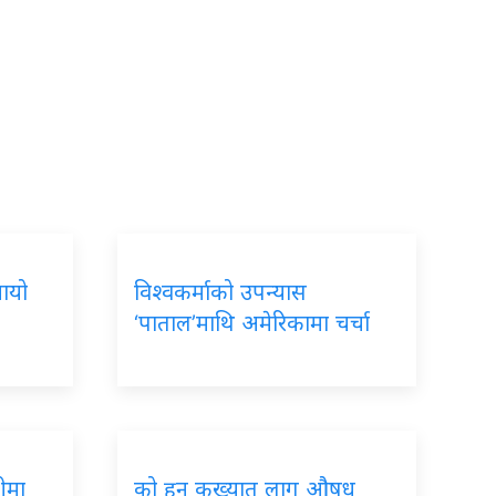
नायो
विश्वकर्माको उपन्यास
‘पाताल’माथि अमेरिकामा चर्चा
ीमा
को हुन् कुख्यात लागु औषध