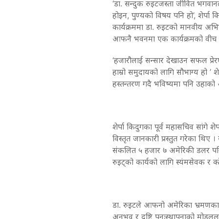
‘डा. सन्दुक रुइटजस्ता जीवित भगवानला
होइन, पुण्यको विषय पनि हो’, शेर्पा क
कार्यक्रममा डा. रुइटको मानवीय अ
आफनै भवनमा एक कार्यक्रमको वीच ह
‘हजारौलाई सन्सार देखाउन सफल प्रेर
हाम्रो समुदायको लागि सौभाग्य हो ’ शे
हस्तन्तरण गदै भविष्यमा पनि उहाको अ
शेर्पा किदुगका पूर्व महासचिव सांगे शेर
विस्तृत जानकारी प्रस्तुत गरेका थिए ।
संकलित ५ हजार ७ अमेरिकी डलर पनि श
रुइट्को कार्यको लागि स्यंमसेवक र 
डा. रुइटले आफनो अमेरिका भ्रमणका दु
अनुभव र दृष्टि पुनःस्थापनाको मोडललाई 