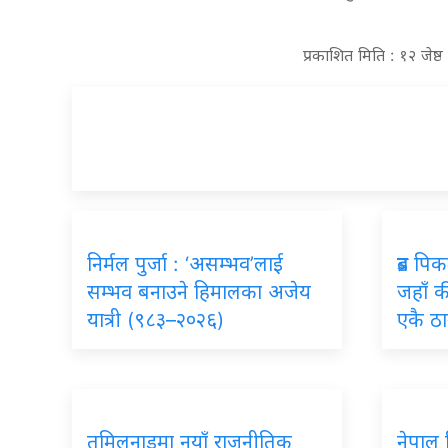
प्रकाशित मिति : १२ जेष
निर्मल पुर्जा : ‘असम्भव’लाई
ब्रड पि
सम्भव बनाउने हिमालका अजेय
जहाँ की
यात्री (९८३–२०२६)
एकै ठा
तमिलनाडुमा नयाँ राजनीतिक
नेपाल