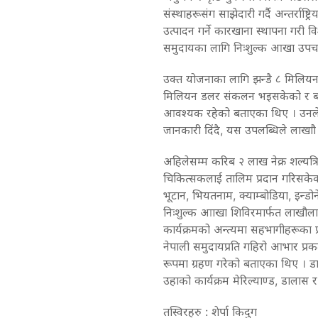
संस्थाहरूसंग साझेदारी गर्दै अन्तर्राष्ट्रि
उत्पादन गर्ने कारखाना स्थापना गरी वि
समुदायका लागि निःशुल्क आखा उपचा
उक्त योजनाका लागि झन्डै ८ मिलियन
मिलियन डलर संकलन भइसकेको र बाक
आवश्यक रहेको बताएका थिए । उनले 
जानकारी दिंदै, यस उपलब्धिले लाखाौ 
अहिलेसम्म करिब २ लाख नेक्र शल्यत्र
चिकित्सकलाई तालिम प्रदान गरिसकेक
भूटान, भियतनाम, क्याम्बोडिया, इन्डो
निःशुल्क आाखा शिविरमार्फत लाखौलाइ 
कार्यक्रमको अन्त्यमा सहभागीहरूका प्रश
नेपाली समुदायप्रति गहिरो आभार प्रकट 
रूपमा ग्रहण गरेको बताएका थिए । ड
उहाको कार्यक्रम मेरिल्याण्ड, डालास 
तस्विरहरु : शेर्पा किदुग