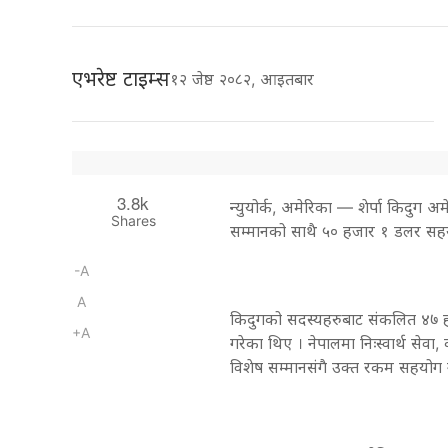
एभरेष्ट टाइम्स
१२ जेष्ठ २०८२, आइतबार
3.8k
न्युयोर्क, अमेरिका — शेर्पा किदुग अ
Shares
सम्मानको साथै ५० हजार १ डलर सह
-A
A
किदुगको सदस्यहरुबाट संकलित ४७ हज
+A
गरेका थिए । नेपालमा निःस्वार्थ सेवा, 
विशेष सम्मानसंगै उक्त रकम सहयोग 