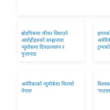
ब्रोडपिकमा जीवन विसाउने
इरानको
आरोहीहरुको सम्झनामा
अमेरिकी
न्युयोकमा दिपप्रज्वलन र
ट्रम्प
पुजापाठ
अमेरिकाको न्युयोर्कमा चिनायो
विश्वक
नेपाल
‘पाताल