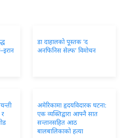
द्ध
डा दाहालको पूस्तक ‘द
ा–इरान
अनफिनिस सेल्फ’ विमोचन
जयन्ती
अमेरिकामा हृदयविदारक घटना:
 र
एक व्यक्तिद्वारा आफ्नै सात
जोड
सन्तानसहित आठ
बालबालिकाको हत्या