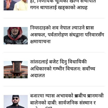
हो, निर्णायक भूमिका खेल्न सभापति
गगन थापालाई खड्काको आग्रह
निम्सदाइको
शव नेपाल ल्याउने प्रयास
असफल, पर्वतारोहण संघद्वारा परिवारसँग
क्षमायाचना
सांसदलाई
बजेट दिनु विधायिकी
अधिकारको गम्भीर विचलन: सर्वोच्च
अदालत
बजारमा
ग्यास अभावको प्रश्नबीच प्रधानमन्त्री
बालेनको दाबी: सार्वजनिक संस्थान र