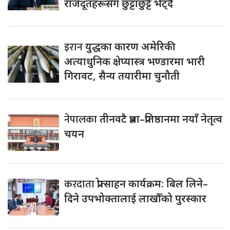
राजदूतहरूसँग छुट्टाछुट्टै भेट्दै
इरान
युद्धका कारण अमेरिकी
अत्याधुनिक क्षेप्यास्त्र भण्डारमा भारी
गिरावट, सैन्य तयारीमा चुनौती
नेपालका
तीनवटै प्रज्ञा–प्रतिष्ठानमा नयाँ नेतृत्व
चयन
करदाता
प्रोत्साहन कार्यक्रम: बिल लिने–
दिने उपभोक्तालाई लाखौँको पुरस्कार