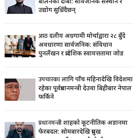
बालेनको दाबी: सार्वजनिक संस्थान र
उद्योग सुध्रिँदैछन्
आठ
दलीय अग्रगामी मोर्चाद्वारा २८ बुँदे
अवधारणा सार्वजनिक: संविधान
पुनर्लेखन र प्रादेशिक स्वायत्ततामा जोड
उपचारका
लागि पाँच महिनादेखि विदेशमा
रहेका पूर्वप्रधानमन्त्री देउवा बिहीबार नेपाल
फर्किने
प्रधानमन्त्री
शाहको कूटनीतिक अडानमा
फेरबदल: सोमबारदेखि प्रमुख