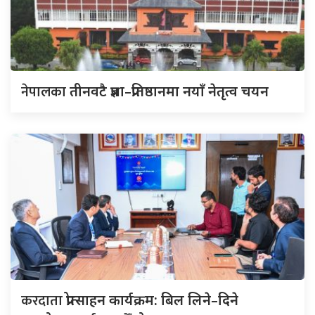
नेपालका
तीनवटै प्रज्ञा–प्रतिष्ठानमा नयाँ नेतृत्व चयन
करदाता
प्रोत्साहन कार्यक्रम: बिल लिने–दिने