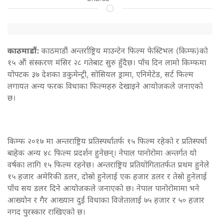
काठमाडौं:
काठमाडौं अन्तर्राष्ट्रिय माउन्टेन फिल्म फेस्टिभल (किम्फ)को
१५ ‍औं संस्करण मंसिर २८ गतेबाट सुरु हुँदैछ। पाँच दिन लामो किम्फमा
योपटक ३७ देशका डकुमेन्ट्री, सोसियल ड्रामा, एनिमेटेड, सर्ट फिल्म
लगायत अन्य फरक विधाका फिल्महरु देखाइने आयोजकले जनाएको
छ।
किम्फ २०१७ मा अन्तराष्ट्रिय प्रतिस्पर्धातर्फ १५ फिल्म रहेको र प्रतिस्पर्धा
बाहेक अन्य ४८ फिल्म प्रदर्शन हुनेछन्। नेपाल पानोरोमा अन्तर्गत यो
वर्षका लागि १५ फिल्म रहनेछ। अन्तराष्ट्रिय प्रतियोगितातर्फत प्रथम हुनेले
१५ हजार अमेरिकी डलर, दोस्रो हुनेलाई एक हजार डलर र तेस्रो हुनेलाई
पाँच सय डलर दिने आयोजकले जनाएको छ। नेपाल पानोरोमामा भने
आख्याेन र गैर आख्यान दुई विधाका विजेतालाई ७५ हजार र ५० हजार
नगद पुरस्कार राखिएको छ।