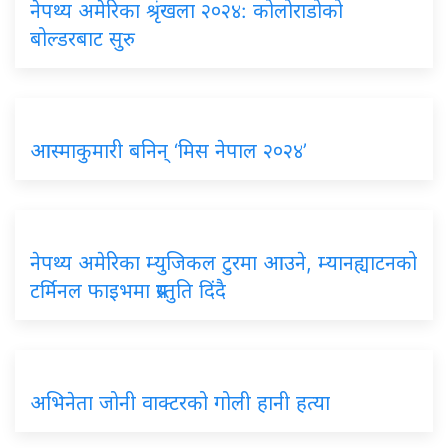
नेपथ्य अमेरिका श्रृंखला २०२४: कोलोराडोको
बोल्डरबाट सुरु
आस्माकुमारी बनिन् ‘मिस नेपाल २०२४’
नेपथ्य अमेरिका म्युजिकल टुरमा आउने, म्यानह्याटनको
टर्मिनल फाइभमा प्रस्तुति दिंदै
अभिनेता जोनी वाक्टरको गोली हानी हत्या