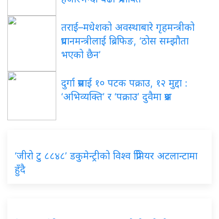
तराई–मधेशको अवस्थाबारे गृहमन्त्रीको
प्रधानमन्त्रीलाई ब्रिफिङ, ‘ठोस सम्झौता
भएको छैन’
दुर्गा प्रसाईं १० पटक पक्राउ, १२ मुद्दा :
‘अभिव्यक्ति’ र ‘पक्राउ’ दुवैमा प्रश्न
‘जीरो टु ८८४८’ डकुमेन्ट्रीको विश्व प्रिमियर अटलान्टामा
हुँदै