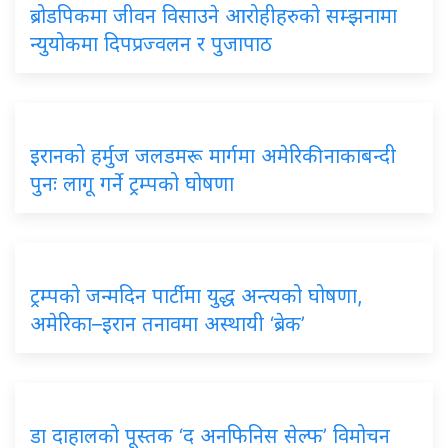
ब्रोडपिकमा जीवन विसाउने आरोहीहरुको सम्झनामा
न्युयोकमा दिपप्रज्वलन र पुजापाठ
इरानको हर्मुज जलडमरू मार्गमा अमेरिकी नाकाबन्दी
पुनः लागू गर्ने ट्रम्पको घोषणा
ट्रम्पको जन्मदिन पार्टीमा युद्ध अन्त्यको घोषणा,
अमेरिका–इरान तनावमा अस्थायी ‘ब्रेक’
डा दाहालको पूस्तक ‘द अनफिनिस सेल्फ’ विमोचन