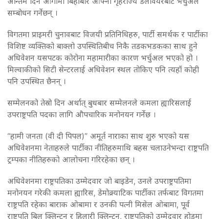
अन्तिम दिन आगामी बिहीबार आफ्नो गृहराज्य डेलावेयरबाट भर्चुअल
सम्बोधन गर्नेछन् ।
विगतमा प्राइमरी चुनावबाट विजयी प्रतिनिधिहरु, पार्टी समर्थक र पार्टीका
विशिष्ट व्यक्तिको बाक्लो उपस्थितिबीच निकै तडकभडकका साथ हुने
अधिवेशन यसपटक कोरोना महामारीका कारण भर्चुअल भएको हो ।
मिल्वाकीको सिटी सेन्टरलाई अधिवेशन स्थल तोकिए पनि त्यहाँ कोही
पनि उपस्थित छैनन् ।
सम्मेलनको तेस्रो दिन अर्थात् बुधबार सम्मेलनले कमला ह्यारिसलाई
उपराष्ट्रपति पदका लागि औपचारिक मनोनयन गर्नेछ ।
“हामी जनता (वी दी पिपल)” अमूर्त नाराका साथ शुरु भएको यस
अधिवेशनमा नेताहरुले पार्टीका नीतिहरुमाथि बहस चलाउनेभन्दा राष्ट्रपति
ट्रम्पका नीतिहरुको आलोचना गरिरहेका छन् ।
अधिवेशनमा राष्ट्रपतिका उम्मेदवार जो बाइडेन, उनले उपराष्ट्रपतिमा
मनोनयन गरेकी कमला ह्यारिस, डेमोक्र्याटिक पार्टीका तर्फबाट विगतमा
राष्ट्रपति रहेका बाराक ओबामा र उनकी पत्नी मिसेल ओबामा, पूर्व
राष्ट्रपति बिल क्लिन्टन र हिलारी क्लिन्टन, राष्ट्रपतिको उम्मेदवार होडमा