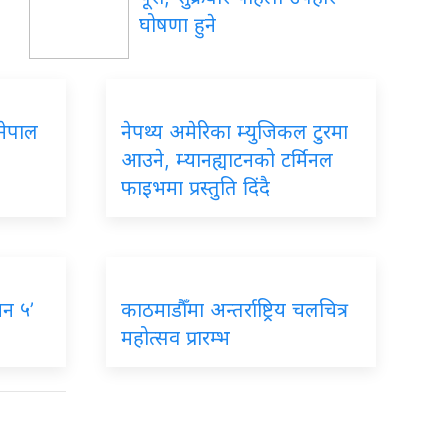
घोषणा हुने
नेपाल
नेपथ्य अमेरिका म्युजिकल टुरमा
आउने, म्यानह्याटनको टर्मिनल
फाइभमा प्रस्तुति दिंदै
न ५’
काठमाडौँमा अन्तर्राष्ट्रिय चलचित्र
महोत्सव प्रारम्भ