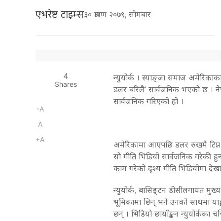
एभरेष्ट टाइम्स
३० श्रावण २०७९, सोमबार
4
न्युयोर्क । स्याङ्जा समाज अमेरिकाका अ
Shares
डलर बरिलै’ सार्वजनिक भएको छ । न
सार्वजनिक गरिएको हो ।
-A
A
+A
अमेरिकामा आएपछि डलर रुखमै टिप्न पाइ
सो गीति भिडियो सार्वजनिक गरेकी हुन् ।
काम गरेको दृश्य गीति भिडियोमा दे
न्युयोर्क, बासिङ्टन डीसीलगायत मुख्
भूमिकामा छिन् भने उनको साथमा याङ्
छन् । भिडियो छायाँङ्कन न्युयोर्कका चर