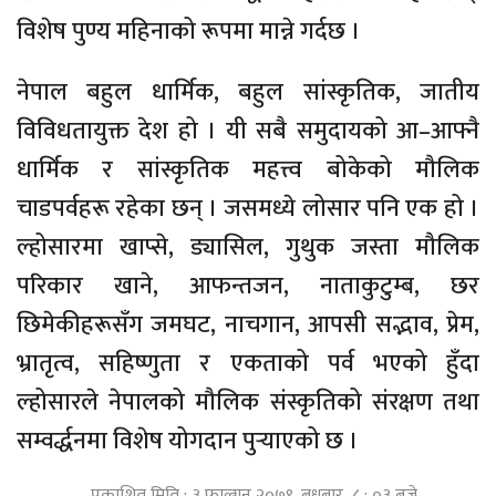
विशेष पुण्य महिनाको रूपमा मान्ने गर्दछ ।
नेपाल बहुल धार्मिक, बहुल सांस्कृतिक, जातीय
विविधतायुक्त देश हो । यी सबै समुदायको आ–आफ्नै
धार्मिक र सांस्कृतिक महत्त्व बोकेको मौलिक
चाडपर्वहरू रहेका छन् । जसमध्ये लोसार पनि एक हो ।
ल्होसारमा खाप्से, ड्यासिल, गुथुक जस्ता मौलिक
परिकार खाने, आफन्तजन, नाताकुटुम्ब, छर
छिमेकीहरूसँग जमघट, नाचगान, आपसी सद्भाव, प्रेम,
भ्रातृत्व, सहिष्णुता र एकताको पर्व भएको हुँदा
ल्होसारले नेपालको मौलिक संस्कृतिको संरक्षण तथा
सम्वर्द्धनमा विशेष योगदान पुर्‍याएको छ ।
प्रकाशित मिति : ३ फाल्गुन २०७९, बुधबार ८ : ०३ बजे