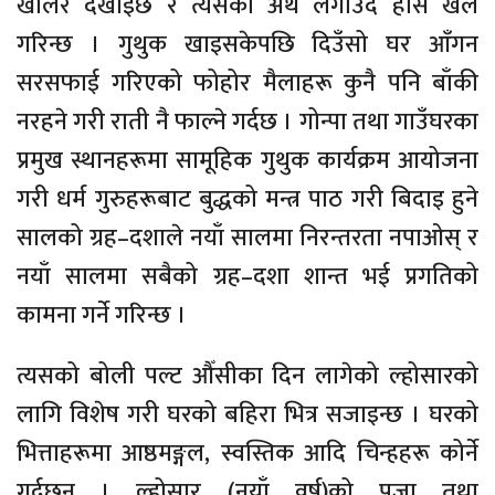
खोलेर देखाइछ र त्यसको अर्थ लगाउँदै हास खेल
गरिन्छ । गुथुक खाइसकेपछि दिउँसो घर आँगन
सरसफाई गरिएको फोहोर मैलाहरू कुनै पनि बाँकी
नरहने गरी राती नै फाल्ने गर्दछ । गोन्पा तथा गाउँघरका
प्रमुख स्थानहरूमा सामूहिक गुथुक कार्यक्रम आयोजना
गरी धर्म गुरुहरूबाट बुद्धको मन्त्र पाठ गरी बिदाइ हुने
सालको ग्रह–दशाले नयाँ सालमा निरन्तरता नपाओस् र
नयाँ सालमा सबैको ग्रह–दशा शान्त भई प्रगतिको
कामना गर्ने गरिन्छ ।
त्यसको बोली पल्ट औँसीका दिन लागेको ल्होसारको
लागि विशेष गरी घरको बहिरा भित्र सजाइन्छ । घरको
भित्ताहरूमा आष्ठमङ्गल, स्वस्तिक आदि चिन्हहरू कोर्ने
गर्दछन् । ल्होसार (नयाँ वर्ष)को पूजा तथा