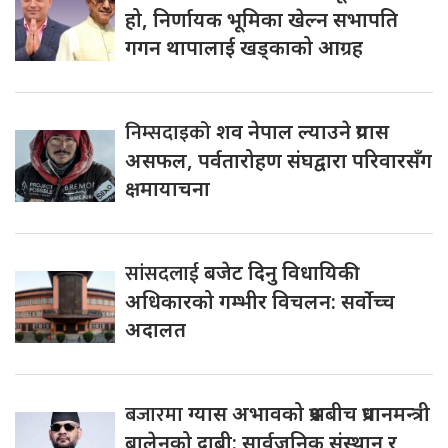
हो, निर्णायक भूमिका खेल्न सभापति
गगन थापालाई खड्काको आग्रह
निम्सदाइको
शव नेपाल ल्याउने प्रयास
असफल, पर्वतारोहण संघद्वारा परिवारसँग
क्षमायाचना
सांसदलाई
बजेट दिनु विधायिकी
अधिकारको गम्भीर विचलन: सर्वोच्च
अदालत
बजारमा
ग्यास अभावको प्रश्नबीच प्रधानमन्त्री
बालेनको दाबी: सार्वजनिक संस्थान र