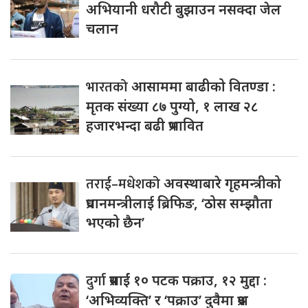
अभियानी धरौटी बुझाउन नसक्दा जेल
चलान
भारतको
आसाममा बाढीको वितण्डा :
मृतक संख्या ८७ पुग्यो, १ लाख २८
हजारभन्दा बढी प्रभावित
तराई–मधेशको
अवस्थाबारे गृहमन्त्रीको
प्रधानमन्त्रीलाई ब्रिफिङ, ‘ठोस सम्झौता
भएको छैन’
दुर्गा
प्रसाईं १० पटक पक्राउ, १२ मुद्दा :
‘अभिव्यक्ति’ र ‘पक्राउ’ दुवैमा प्रश्न