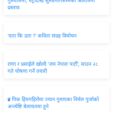
गुरुयोजना, मेट्रोदेखि सुरुङमार्गसम्मका आयोजना
प्रस्ताव
‘यता कि उता ?’ कविता संग्रह विमोचन
राणा र प्रसाईंले खोल्दै ‘जय नेपाल पार्टी’, साउन २८
गते घोषणा गर्ने तयारी
ब्रड पिक हिमपहिरोमा ज्यान गुमाएका निर्मल पुर्जाको
अन्त्येष्टि बेलायतमा हुने