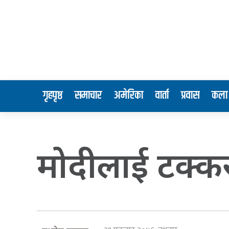
गृहपृष्ठ
समाचार
अमेरिका
वार्ता
प्रवास
कला 
मोदीलाई टक्क