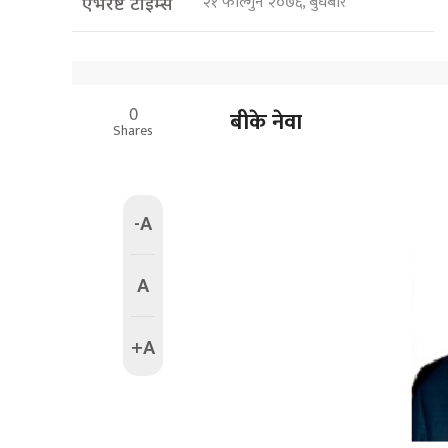
२१ फाल्गुन २०७६, बुधबार
एभरेष्ट टाइम्स
0
बीके नेवा
Shares
-A
A
+A