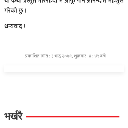
यो कथा प्रस्तुत गरिरहँदा म आफू पनि आनन्दीत महशुस
गरेको छु ।
धन्यवाद !
प्रकाशित मिति : ३ भाद्र २०७९, शुक्रबार ४ : ४९ बजे
भर्खरै