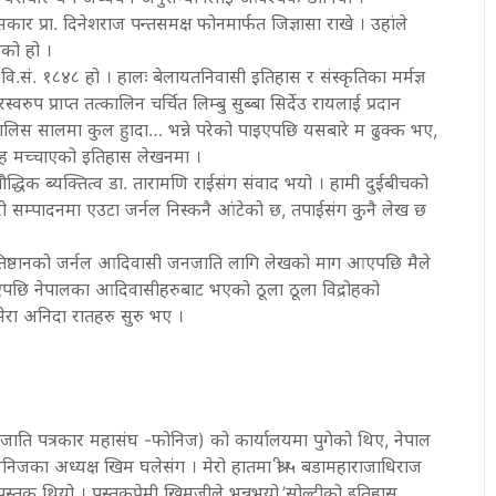
ार प्रा. दिनेशराज पन्तसमक्ष फोनमार्फत जिज्ञासा राखे । उहांले
ेको हो ।
.सं. १८४८ हो । हालः बेलायतनिवासी इतिहास र संस्कृतिका मर्मज्ञ
वरुप प्राप्त तत्कालिन चर्चित लिम्बु सुब्बा सिर्देउ रायलाई प्रदान
ालिस सालमा कुल हुादा… भन्ने परेको पाइएपछि यसबारे म ढुक्क भए,
द्रोह मच्चाएको इतिहास लेखनमा ।
द्धिक ब्यक्तित्व डा. तारामणि राईसंग संवाद भयो । हामी दुईबीचको
मेरो सम्पादनमा एउटा जर्नल निस्कनै आंटेको छ, तपाईसंग कुनै लेख छ
प्रतिष्ठानको जर्नल आदिवासी जनजाति लागि लेखको माग आएपछि मैले
पिएपछि नेपालका आदिवासीहरुबाट भएको ठूला ठूला विद्रोहको
रा अनिदा रातहरु सुरु भए ।
ति पत्रकार महासंघ -फोनिज) को कार्यालयमा पुगेको थिए, नेपाल
निजका अध्यक्ष खिम घलेसंग । मेरो हातमा श्री ५ बडामहाराजाधिराज
पुस्तक थियो । पुस्तकप्रेमी खिमजीले भन्नुभयो,’सोल्टीको इतिहास