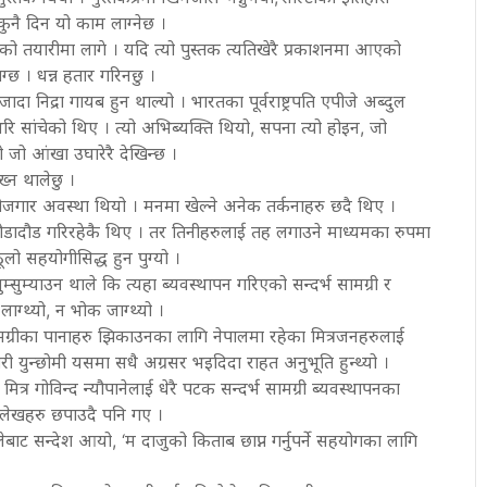
 कुनै दिन यो काम लाग्नेछ ।
 तयारीमा लागे । यदि त्यो पुस्तक त्यतिखेरै प्रकाशनमा आएको
ग्छ । धन्न हतार गरिनछु ।
दा निद्रा गायब हुन थाल्यो । भारतका पूर्वराष्ट्रपति एपीजे अब्दुल
सांचेको थिए । त्यो अभिब्यक्ति थियो, सपना त्यो होइन, जो
जो आंखा उघारेरै देखिन्छ ।
्न थालेछु ।
ेरोजगार अवस्था थियो । मनमा खेल्ने अनेक तर्कनाहरु छदै थिए ।
 दौडादौड गरिरहेकै थिए । तर तिनीहरुलाई तह लगाउने माध्यमका रुपमा
ो सहयोगीसिद्ध हुन पुग्यो ।
सुम्याउन थाले कि त्यहा ब्यवस्थापन गरिएको सन्दर्भ सामग्री र
ाग्थ्यो, न भोक जाग्थ्यो ।
्रीका पानाहरु झिकाउनका लागि नेपालमा रहेका मित्रजनहरुलाई
ोरी युन्छोमी यसमा सधै अग्रसर भइदिदा राहत अनुभूति हुन्थ्यो ।
ी मित्र गोविन्द न्यौपानेलाई धेरै पटक सन्दर्भ सामग्री ब्यवस्थापनका
 लेखहरु छपाउदै पनि गए ।
ाट सन्देश आयो, ‘म दाजुको किताब छाप्न गर्नुपर्ने सहयोगका लागि