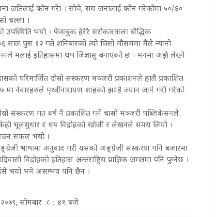
ना जतिलाई फोन गरेा । सोचे, सय जनालाई फोन गरेकोमा ५०/६०
ो चल्ला ।
उपस्थिति भयो । फेसबुक हेरेरै सरोकारवाला बौद्धिक
७६ साल पुस १२ गते शनिबारको त्यो चिसो मौसममा मैले न्यानो
ोपनले मलाई इतिहासमा थप जिज्ञासु बनाएको छ । मनमा अझै लेख्ने
ासको परिमार्जित दोस्रो संस्करण मञ्जरी प्रकाशनले हालै प्रकाशित
 मा नेवारहरुले पृथ्वीनारायण शाहको झण्डै ज्यान जाने गरी गरेको
ो संस्करण गत वर्ष नै प्रकाशित गर्ने चासो मञ्जरी पब्लिकेसनले
ेही भूलसुधार र थप विद्रोहको खोजी र लेखनले समय लियो ।
मा आउन सफल भयो ।
्ग्रेजी भाषामा अनुवाद गरी यसको अङ्ग्रेजी संस्करण पनि बजारमा
वासी विद्रोहको इतिहास अन्तराष्ट्रिय प्राज्ञिक जगतमा पनि पुग्नेछ ।
हैंसे भयो भने असम्भव पनि छैन ।
्र २०७९, सोमबार ८ : ४१ बजे