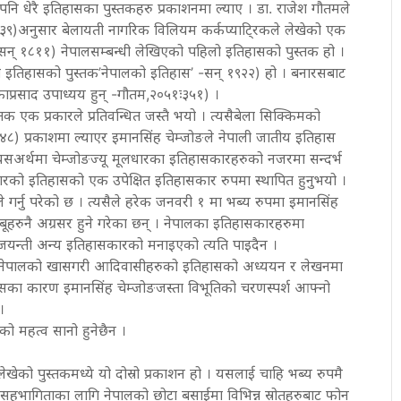
ले पनि धेरै इतिहासका पुस्तकहरु प्रकाशनमा ल्याए । डा. राजेश गौतमले
३९)अनुसार बेलायती नागरिक विलियम कर्कप्याटि्रकले लेखेको एक
न् १८११) नेपालसम्बन्धी लेखिएको पहिलो इतिहासको पुस्तक हो ।
लो इतिहासको पुस्तक’नेपालको इतिहास’ -सन् १९२२) हो । बनारसबाट
ाप्रसाद उपाध्यय हुन् -गौतम,२०५१ः३५१) ।
 एक प्रकारले प्रतिवन्धित जस्तै भयो । त्यसैबेला सिक्किमको
४८) प्रकाशमा ल्याएर इमानसिंह चेम्जोङले नेपाली जातीय इतिहास
यसअर्थमा चेम्जोङज्यू मूलधारका इतिहासकारहरुको नजरमा सन्दर्भ
लधारको इतिहासको एक उपेक्षित इतिहासकार रुपमा स्थापित हुनुभयो ।
 गर्नु परेको छ । त्यसैले हरेक जनवरी १ मा भब्य रुपमा इमानसिंह
बूहरुनै अग्रसर हुने गरेका छन् । नेपालका इतिहासकारहरुमा
जयन्ती अन्य इतिहासकारको मनाइएको त्यति पाइदैन ।
पनि नेपालको खासगरी आदिवासीहरुको इतिहासको अध्ययन र लेखनमा
सका कारण इमानसिंह चेम्जोङजस्ता विभूतिको चरणस्पर्श आफ्नो
।
को महत्व सानो हुनेछैन ।
ेखेको पुस्तकमध्ये यो दोस्रो प्रकाशन हो । यसलाई चाहि भब्य रुपमै
ा सहभागिताका लागि नेपालको छोटा बसाईमा विभिन्न स्रोतहरुबाट फोन