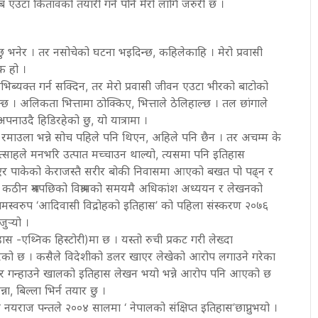
एउटा कितावको तयारी गर्न पनि मेरो लागि जरुरी छ ।
ु भनेर । तर नसोचेको घटना भइदिन्छ, कहिलेकाहि । मेरो प्रवासी
क हो ।
िब्यक्त गर्न सक्दिन, तर मेरो प्रवासी जीवन एउटा भीरको बाटोको
ुन्छ । अलिकता भित्तामा ठोक्किए, भित्ताले ठेलिहाल्छ । तल छांगाले
पनाउदै हिडिरहेको छु, यो यात्रामा ।
रमाउला भन्ने सोच पहिले पनि थिएन, अहिले पनि छैन । तर अचम्म के
उत्साहले मनभरि उत्पात मच्चाउन थाल्यो, त्यसमा पनि इतिहास
ीत भएर पाकेको केराजस्तै सरीर बोकी निवासमा आएको बखत पो पढ्न र
े कठीन श्रमपछिको विश्रामको समयमै अधिकांश अध्ययन र लेखनको
िणामस्वरुप ‘आदिवासी विद्रोहको इतिहास’ को पहिला संस्करण २०७६
र्‍यो ।
 -एथ्निक हिस्टोरी)मा छ । यस्तो रुची प्रकट गरी लेख्दा
 परेको छ । कसैले विदेशीको डलर खाएर लेखेको आरोप लगाउने गरेका
े र गन्हाउने खालको इतिहास लेखन भयो भन्ने आरोप पनि आएको छ
, बिल्ला भिर्न तयार छु ।
 र नयराज पन्तले २००४ सालमा ‘ नेपालको संक्षिप्त इतिहास’छाप्नुभयो ।