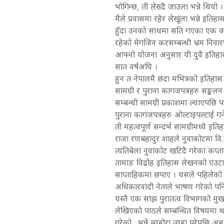
भोगिन्छ, ती लेख्दै जाउला भन्ने थियो ।
मैले प्रवासमा रहेर लेखूंला भन्ने इति
हुँदा उनको साथमा सति गएका एक कमार
रहेको मेगजिन करसम्बन्धी भ्रम निवा
आफ्नो योजना अनुसार यी दुवै इतिहास
सात वर्षअघि ।
हुन त नेपालमै छंदा मभित्रको इतिहा
सामग्री र पुराना कागजपत्रहरु सङ्कलन
सम्बन्धी सामग्री प्रकाशमा ल्याएपछि 
पुराना कागजपत्रहरु ओल्टाइपल्टाई गर्न
ती महत्वपूर्ण सन्दर्भ सामग्रीमध्ये इत
राजा रणबहादुर शाहले नुवाकोटमा वि.
त्यतिबेला नुवाकोट खटिदै गरेका कप्
तामाङ विद्रोह इतिहास लेखनको एउटा 
साप्ताहिकमा छपाए । यसले पहिलेको 
अधिकारवादी नेताले भाषण गरेको पनि य
यस्तै एक सांझ पुरातत्व विभागको मुखप
लेखिएको पाठले सम्बन्धित विषयमा थप
गरेको…भन्ने ब्यहोरा त्यहां परेपछ