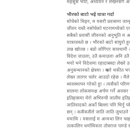
महसुस भयो, अध्ययन र लेखनसंगै अब 
भीरको बाटो भई यात्रा गर्दा
सोचेको थिइन, म यसरी प्रवासमा जान्छ
जीवन यस्तै नसोचेको घटनामध्येको ए
सबैको प्रवासी जीवनको अनुभूति म अभ
यात्राजस्तो छ । भीरको बाटो सांघुरो ह
तान्न खोज्छ । बडो जोगिएर सावधानी अ
विदेश जाउला, उतै कमाउला अनि उतै 
भयो भने विदेशमा रहादाबस्दा लेख्ने 
अनुसन्धानको क्षेत्रमा । श्रमले थक
लेख्न जाागर चलेर आउदो रहेछ । मैल
ब्यवस्थापन गरेको हुा । त्यसैको पर
सालमा लोकसमक्ष अर्पण गर्ने अवसर जु
इतिहासमा मेरो अभिरुची जातीय इतिहास
जातिवादको अर्को बिल्ला पनि भिर्नु
छन् । कसैकसैले जाति जाति जुधाउन
ममाथि । यसलाई म अन्यथा लिन चाहन्ना
तत्कालिन धर्माधिकार तोत्रराज पाण्डे