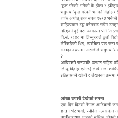
‘कूल गरेको’ भनेको के होला ? इतिहासक
भन्नुभयो,’कुल गरेको’ भनेको विद्रोह गर
शाके अर्थात् शक संवत १७१३ भनेको वि
साहित्यकार टङ्क वनेमबाट सप्रेम उपहारस्
गरिएको दुई वटा रुक्कामा पनि ‘अठच
वि.सं. १८४८ मा लिम्बुहरुले ठूलो वि
लेखिरहेको थिए, त्यसैबेला एक जना बौ
संवादका क्रममा ताराजीले भन्नुभयो,’
?
आदिवासी जनजाति उत्थान राष्ट्रिय 
लिम्बु विद्रोह-१८४८) लेखे । जो छा
इतिहासको खोजी र लेखनका क्रममा मे
आंखा उघारी देखेको सपना
एक दिन दिउसो नेपाल आदिवासी जनजा
छदां । भेट भयो, फोनिज -त्यसबेला अ
पृथ्वीनारायण शाहको संक्षिप्त जीवनी 