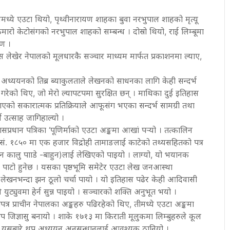
हासमध्ये एउटा थियो, पृथ्वीनारायण शाहका बुवा नरभुपाल शाहको मृत्यू
ो केटोसंगको नरभुपाल शाहको सम्बन्ध । दोस्रो थियो, राई लिम्बूमा
रण ।
 लेखेर नेपालको मूलधारकै सञ्चार माध्यम मार्फत प्रकाशनमा ल्याए,
स अध्ययनको तिब्र ब्याकुलताले लेखनको साधनका लागि केही सन्दर्भ
 गरेको थिए, जो मेरो ल्यापटपमा सुरक्षित छन् । माथिका दुई इतिहास
पाएको सकारात्मक प्रतिक्रियाले आफूसंग भएका सन्दर्भ सामग्री तथा
े उत्साह जागिहाल्यो ।
िहासप्रधान पत्रिका ‘पूणिर्माको एउटा अङ्कमा आखां पर्‍यो । तत्कालिन
सं. १८५० मा एक हजार विद्रोही तामाङलाई काटेको तथ्यसहितको पत्र
तान कालु पााडे -बाहुन)लाई लेखिएको पाइयो । लाग्यो, यो भयानक
पाटो हुनेछ । यसका पृष्ठभूमि समेटेर एउटा लेख जनआस्था
लेखनभन्दा झन ठूलो चर्चा पायो । यो इतिहास पढेर केही आदिवासी
ुट्युवमा हेर्न सुन्न पाइयो । सञ्चारको शक्ति अनुभूत भयो ।
त्र प्राचीन नेपालका अङ्कहरु पढिरहेको थिए, तीमध्ये एउटा अङ्कमा
 जिज्ञासु बनायो । शाके १७१३ मा किराती मूलुकमा लिम्बुहरुले कूल
ि अब यसबारे थप अध्ययन अनुसन्धानलाई आवश्यक ठानियो ।