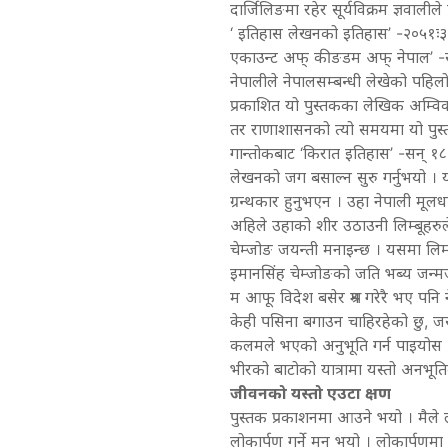
दार्जिलिङमा रहेर सूर्यविक्रम ज्ञवाली
‘ इतिहास लेखनको इतिहास’ -२०५१ः३
एकाउन्ट अफ् कीङडम अफ् नेपाल’ -स
नेपालीले नेपालसम्बन्धी लेखेको पहि
प्रकाशित यो पुस्तकका लेखिक अम्विक
तर राणाशासनको त्यो समयमा यो पुस्तक
गान्तोकबाट ‘किरात इतिहास’ -सन् १८
लेखनको जग बसाल्न सुरु गर्नुभयो । 
ग्रन्थकार हुनुभएन । उहा नेपाली मू
अहिले उहाको शीर उठाउनी लिम्बूहरुले
चेम्जोङ जयन्ती मनाइन्छ । यसमा लिम्
इमानसिंह चेम्जोङको जति भब्य जन्म
म आफू विदेश बसेर श्रम गरेरै भए 
केही पसिना बगाउन चाहिरहेको छु, ज
कलमले भएको अनुभूति गर्न पाइयोस 
भीरको बाटोको यात्रामा यस्तो अनभूति
जीवनको यस्तो एउटा क्षण
पुस्तक प्रकाशनमा आउने भयो । मैले ल
लोकार्पण गर्ने मन भयो । लोकार्पणम