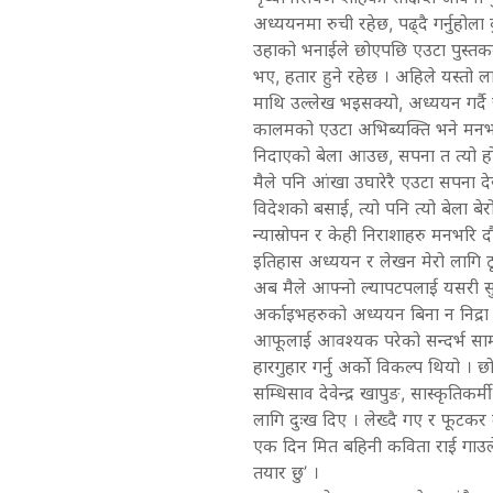
अध्ययनमा रुची रहेछ, पढ्दै गर्नुहोला
उहाको भनाईले छोएपछि एउटा पुस्तकको
भए, हतार हुने रहेछ । अहिले यस्तो ला
माथि उल्लेख भइसक्यो, अध्ययन गर्दै जा
कालमको एउटा अभिब्यक्ति भने मनभरि 
निदाएको बेला आउछ, सपना त त्यो हो 
मैले पनि आंखा उघारेरै एउटा सपना देख
विदेशको बसाई, त्यो पनि त्यो बेला ब
न्यास्रोपन र केही निराशाहरु मनभरि
इतिहास अध्ययन र लेखन मेरो लागि ठूल
अब मैले आफ्नो ल्यापटपलाई यसरी सुम्
अर्काइभहरुको अध्ययन बिना न निद्रा ल
आफूलाई आवश्यक परेको सन्दर्भ सामग
हारगुहार गर्नु अर्को विकल्प थियो । छ
सम्धिसाव देवेन्द्र खापुङ, सास्कृतिकर्म
लागि दुःख दिए । लेख्दै गए र फूटकर
एक दिन मित बहिनी कविता राई गाउलेब
तयार छु’ ।