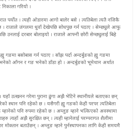
 निकाला गरियो ।
ात पर्योत । त्यही ओडारमा आगो बालेर बसे । त्यतिबेला त्यतै नजिकै
 । राजाले जंगलमा धुवाँ देखेपछि सोधपुछ गर्न पठाए । सेम्छ्युले आफु
पछि उनलाई दरबार बोलाइयो । राजाले आफ्नी छोरी सेम्छ्युलाई बिहे
्यु गङमा बसोबास गर्न पठाए । साँझ पर्दा अन्दर्बुङको ह्यु गङमा
 भनेको आँगन र गङ भनेको डाँडा हो । अन्दर्बुङको भूमेथान अर्थात
हाँ उत्खनन गरेमा पुराना ढुंगा अझै भेटिने स्थानीयले बताएका छन्
्ने गरेको स्थान पनि रहेको छ । यसैगरी ह्यु गङको केही परपर त्यतिबेला
ु म्हानेको पनि रुपमा रहेको छ । अम्लुङ म्हाने भत्किएको अवस्थामा
गाहरु त्यहाँ अझै सुरक्षित छन् । त्यही म्हानेलाई परम्परागत शैलीमा
ार मोक्तान बताउँछन् । अम्लुङ म्हाने पुर्नस्थापनका लागि केही समयमै