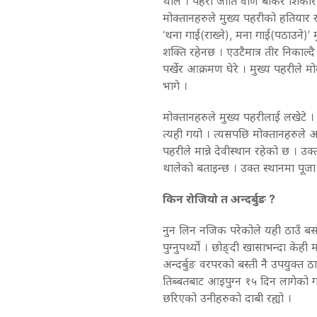
थाले । पहरी जाति वाण बोकेर शिकार ग
मोक्तानहरुले मुख्य पहरीको हतियार र
‘थना गाई(राख्ने), मना गाई(पठाउने)’ 
शक्ति रहेनछ । एउटैमात्र तीर निकाल
पर्खेर आक्रमण घेरे । मुख्य पहरीले म
भागे ।
मोक्तानहरुले मुख्य पहरीलाई लखेटे
त्यही गयो । त्यसपछि मोक्तानहरुले अ
पहरीले मान्ने देवीस्थान रहेको छ । उ
थालेको बताइन्छ । उक्त स्थानमा पूजा 
किन रोजियो त अन्दर्बुङ ?
नुन लिन नजिक परेकोले यही ठाउँ बसो
पुग्नुपर्थ्यो । छोङ्दी खासाभन्दा क
अन्दर्बुङ वरपरको बस्ती नै उपयुक्त 
तिब्बतबाट आइपुग्न १५ दिन लागेको गा
छरिएको उनीहरुको दाबी रह्यो ।