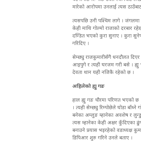
मारेको आरोपमा उनलाई त्यस ठाउँबाट
त्यसपछि उनी पश्चिम लागे । जंगलमा र
केही माथि गोल्मो राजाको दरबार रहेछ
दण्डित भएको कुरा सुनाए । कुरा सुने
गरिदिए ।
सेम्छ्यु राजकुमारीसँगै धनदौलत दिएर ह
आइपुगे र त्यही घरजम गरी बसे । ह्यु
देवता थान यही नजिकै रहेको छ ।
अहिलेको ह्यु गङ
हाल ह्यु गङ चौरमा परिणत भएको छ । य
। त्यही सेम्छ्यु रिम्पोछेले घोडा बाँध
बनेका अम्लुङ म्हानेका अवशेष र लुन्ड
त्यस म्हानेका केही अक्षर कुँदिएका ढुं
बनाउने प्रयास भइरहेको वडाध्यक्ष कुम
डिपिआर शुरु गरिने उनले बताए ।