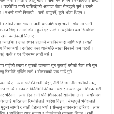
बास भयो । पिठो र आलु खाए । पानी भने थिएन । उनीहरुलाई तिर्खा
 पहरोभित्र पानी खसिरहेको आवाज जेठा सेम्छ्युले सुने । उनले
े । नभन्दै पानी निस्क्यो । पानी थाप्नुपर्ने, कुनै भाँडा थिएन ।
ुने । डोको तयार भयो । पानी थापेपछि थाह भयो । डोकोमा पानी
का थिए । उनले डोको हुर्या एर फाले । त्यहीबेला बल रिम्पोछेले
खाने बन्दोबस्ती मिलाए ।
 च्यात’मा । उक्त स्थान हालको बाह्रबिसेभन्दा माथि पर्छ । त्यहाँ
निस्कन्थ्यो । उनीहरु बस्न थालेपछि माछा निस्कने क्रम घट्यो ।
चोक) फर्के र १२ दिनसम्म त्यही बसे ।
ीमा गाईको छाला र मृगको छालामा सुन सुकाई बसेको बेला सबै सुन
यु रिम्पोछे पूर्व्तिर लागे । दोलखाको एक गाउँ पुगे ।
केका थिए । त्यस ठाउँकी रानी थिइन् तीसै दिनमा तीस थरीको मासु
खोज्न जान्थे । वनबाट किसिमकिसिमका चरा र वन्यजन्तुको शिकार गरी
शिकार भेटेनन् । त्यस दिन रानी पनि शिकारको खोजीमा लागे । संयोगबश
ंगेरालाई मारिहाल्न रिम्पोछेलाई आदेश दिइन् । सेम्छ्युले भंगेरालाई
 मुटुमा लाग्यो र त्यही देहान्त भयो । सेम्छ्यु ज्यानमारा ठहिरए । त्यस
टिए । त्यतिबेला दण्ड सजाय र जेलनेलको व्यवस्था थिएन । रानी