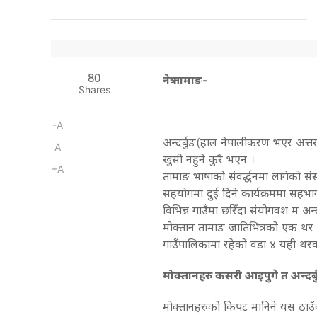
80
नेत्र तामाङ-
Shares
-A
अन्दर्बुङ(हाल नेपालीकरण भएर अत्तर
A
खुसी नहुने कुरै भएन ।
+A
तामाङ भाषाको संवर्द्धनमा लागेको 
सहयोगमा दुई दिने कार्यक्रममा सहभागी
विभिन्न गाउँमा छरिँदा संयोगवश म अन्दर
मोक्तान तामाङ जातिभित्रको एक थर 
गाउँपालिकामा रहेको वडा ४ यही थर
मोक्तानहरु कसरी आइपुगे त अन्दर्ब
मोक्तानहरुको किपट मानिने यस ठाउँको