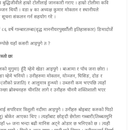
 बुद्धिजीवीले हाम्रो टोलीलाई जानकारी गराए । हाम्रो टोलीमा कवि
योञ्जन थियौं । वडा ४ का अध्यक्ष कुमार मोक्तान र स्थानीयले
 सूचना संकलन गर्न सहयोग गरे ।
६ वर्षे गान्बारतम्बा(वृद्ध माननीयरपुर्ख्यौली इतिहासकार) ङिमादोर्जे
ु रिम्पोछे यहाँ कसरी आइपुगे त ?
स्तो छः
को मुगुमा) हुँदै म्हेमे खेङा आइपुगे । बाआमा र पाँच जना छोरा ।
ा म्हेमे भनियो । उनीहरुमा मोक्तान, योञ्जन, घिसिङ, दोङ र
रु(जौको प्रजाति) र आलुमात्र हुन्थ्यो । उब्जनी कम भएपछि त्यहाँ
 कान्छा ब्रोक्चनहरु चीनतिर लागे र उनीहरु चीनमै शक्तिशाली भएर
ाई सपरिवार त्रिशुली नदीमा आइपुगे । उनीहरु बोइबाट करुको पिठो
बोकेर आएका थिए । त्यहाँबाट छोङ्दी छेरोला गब्बारी(तिब्बतमुनि
त्यहाँ ५० जना भन्दा बढी मानिस अट्ने ओडार छ भनिएको छ । त्यही