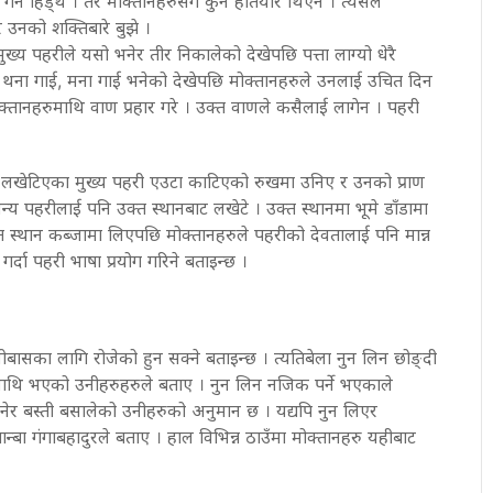
र्न हिड्थे । तर मोक्तानहरुसँग कुनै हतियार थिएन । त्यसैले
 उनको शक्तिबारे बुझे ।
मुख्य पहरीले यसो भनेर तीर निकालेको देखेपछि पत्ता लाग्यो धेरै
्दै थना गाई, मना गाई भनेको देखेपछि मोक्तानहरुले उनलाई उचित दिन
ोक्तानहरुमाथि वाण प्रहार गरे । उक्त वाणले कसैलाई लागेन । पहरी
 । लखेटिएका मुख्य पहरी एउटा काटिएको रुखमा उनिए र उनको प्राण
न्य पहरीलाई पनि उक्त स्थानबाट लखेटे । उक्त स्थानमा भूमे डाँडामा
क्त स्थान कब्जामा लिएपछि मोक्तानहरुले पहरीको देवतालाई पनि मान्न
गर्दा पहरी भाषा प्रयोग गरिने बताइन्छ ।
बासका लागि रोजेको हुन सक्ने बताइन्छ । त्यतिबेला नुन लिन छोङ्दी
ेही माथि भएको उनीहरुहरुले बताए । नुन लिन नजिक पर्ने भएकाले
ठानेर बस्ती बसालेको उनीहरुको अनुमान छ । यद्यपि नुन लिएर
न्बा गंगाबहादुरले बताए । हाल विभिन्न ठाउँमा मोक्तानहरु यहीबाट