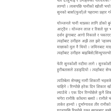
चार दाजुभाई र उनीहरुको परिवारको 
लाग्यो । त्यसपछि पानीको खोजी भयो ।
सुनको बार्सा(फुर्वा)ले पहरामा प्रहार गर
योञ्जनले पानी थाप्नका लागि डोको ब
आट्दैन । योञ्जन लाज र रिसले चुर भए
दर्शन ढुंगाबाट आगो निकाले र पकाएर 
त्यहाँबाट उनीहरु अझै तल झरे ’न्हाक्पा
माछाको मुल नै थियो । जमिनबाट माछा 
त्यहाँबाट उनीहरु बाह्रबिसे(सिन्धुपाल्
फेरि सुनकोशी नदीमा लागे । सुनकोश
हुरीबतासले उडाइदियो । त्यहाँबाट सेम्छ्
त्यतिबेला सेम्छ्यु नामी शिकारी भइस
चाहिने । रिम्पोछे हरेक दिन शिकार 
ल्याउँथे । एक दिन रिम्पोछेले कुनै 
भंगेरा रानीकै काँधमा बस्यो । रानीले भ
ताकेर हान्यो । दुर्भाग्यवश तीर रानीको
घटनापछि रिम्पोछे उक्त स्थानबाट लखे