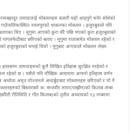
बुवा रामबहादुर तामाङलाई मोक्तानहरु कसरी यहाँ आइपुगे भनेर सोधेको
ावती गाउँपालिकास्थित नवलपुरको थाकनका मोक्तान । हजुरबुवाले पनि
ेको बताएका थिए । मुगुमा आएको कुरा धेरै पछि भएको कुरा हजुरबुवाको
को गागलफेदीबाट छरिएको बताए । मुगुमा राजासमेत मोक्तान रहेको र
ो हजुरबुवाको भनाई थियो । मुगुबाट आएकाले मोक्तान लेख्न
 । हालसम्म तामाङहरुको कुनै लिखित इतिहास सुरक्षित नरहेको र
 कम रहेको छ । यसैले पनि मौखिक आधारमा आफ्नो इतिहास वर्णन
ं अध्येता अमृत योञ्जनले अन्दर्बुङबाट मोक्तानहरु छरिएको र यो नै
मोक्तानहरुको बिस्तारबारे क. सन्तवीर लामा(पाख्रीन)को किताब तम्बा
र्ख्यौली रीतिथिति र गीत किताब)को तृतीय अध्यायको १३ नम्बरमा