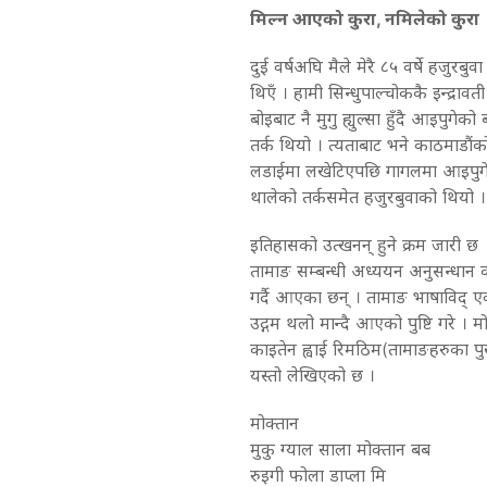
मिल्न आएको कुरा, नमिलेको कुरा
दुई वर्षअघि मैले मेरै ८५ वर्षे हजुर
थिएँ । हामी सिन्धुपाल्चोककै इन्द्र
बोइबाट नै मुगु ह्युल्सा हुँदै आइपुग
तर्क थियो । त्यताबाट भने काठमाडौं
लडाईमा लखेटिएपछि गागलमा आइपुगेक
थालेको तर्कसमेत हजुरबुवाको थियो ।
इतिहासको उत्खनन् हुने क्रम जारी छ
तामाङ सम्बन्धी अध्ययन अनुसन्धान
गर्दै आएका छन् । तामाङ भाषाविद् एव
उद्गम थलो मान्दै आएको पुष्टि गरे । 
काइतेन ह्वाई रिमठिम(तामाङहरुका पु
यस्तो लेखिएको छ ।
मोक्तान
मुकु ग्याल साला मोक्तान बब
रुइगी फोला डाप्ला मि