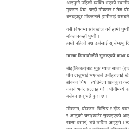
आइपुग्ने पहिलो व्यक्ति भएको स्थानीय
मुक्तान थेबा, चन्द्री मोक्तान र तेज 
धनबहादुर मोक्तानले हामीलाई यसबारे
यसै विषयमा सोधखोज गर्न हामी पुग्यौं ८
मोक्तानकहाँ पुग्यौं ।
हाम्रो पहिलो प्रश्न उहाँलाई स् सेम्छ्य
गान्बा ङिमादोर्जेले सुनाएको कथा य
बोइ(तिब्बत)बाट मुकु ग्याल साला (हाल
पाँच दाजुभाई भएकाले उनीहरुलाई खेङ
ब्रोक्चन थिए । त्यतिबेला खानेकुरा क
नबस्ने भनेर सल्लाह गरे । पाँचौमध्ये
बसेका छन् भन्ने कुरा छ ।
मोक्तान, योञ्जन, घिसिङ र दोङ चारभ
र आलुको चना(काटेर सुकाइएको आलु) 
खासा वरपर) भन्ने ठाउँमा आइपुगे । 