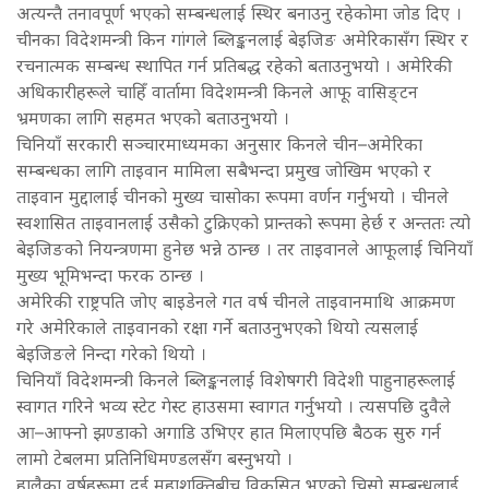
अत्यन्तै तनावपूर्ण भएको सम्बन्धलाई स्थिर बनाउनु रहेकोमा जोड दिए ।
चीनका विदेशमन्त्री किन गांगले ब्लिङ्कनलाई बेइजिङ अमेरिकासँग स्थिर र
रचनात्मक सम्बन्ध स्थापित गर्न प्रतिबद्ध रहेको बताउनुभयो । अमेरिकी
अधिकारीहरूले चाहिँ वार्तामा विदेशमन्त्री किनले आफू वासिङ्टन
भ्रमणका लागि सहमत भएको बताउनुभयो ।
चिनियाँ सरकारी सञ्चारमाध्यमका अनुसार किनले चीन–अमेरिका
सम्बन्धका लागि ताइवान मामिला सबैभन्दा प्रमुख जोखिम भएको र
ताइवान मुद्दालाई चीनको मुख्य चासोका रूपमा वर्णन गर्नुभयो । चीनले
स्वशासित ताइवानलाई उसैको टुक्रिएको प्रान्तको रूपमा हेर्छ र अन्ततः त्यो
बेइजिङको नियन्त्रणमा हुनेछ भन्ने ठान्छ । तर ताइवानले आफूलाई चिनियाँ
मुख्य भूमिभन्दा फरक ठान्छ ।
अमेरिकी राष्ट्रपति जोए बाइडेनले गत वर्ष चीनले ताइवानमाथि आक्रमण
गरे अमेरिकाले ताइवानको रक्षा गर्ने बताउनुभएको थियो त्यसलाई
बेइजिङले निन्दा गरेको थियो ।
चिनियाँ विदेशमन्त्री किनले ब्लिङ्कनलाई विशेषगरी विदेशी पाहुनाहरूलाई
स्वागत गरिने भव्य स्टेट गेस्ट हाउसमा स्वागत गर्नुभयो । त्यसपछि दुवैले
आ–आफ्नो झण्डाको अगाडि उभिएर हात मिलाएपछि बैठक सुरु गर्न
लामो टेबलमा प्रतिनिधिमण्डलसँग बस्नुभयो ।
हालैका वर्षहरूमा दुई महाशक्तिबीच विकसित भएको चिसो सम्बन्धलाई