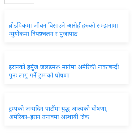
ब्रोडपिकमा जीवन विसाउने आरोहीहरुको सम्झनामा
न्युयोकमा दिपप्रज्वलन र पुजापाठ
इरानको हर्मुज जलडमरू मार्गमा अमेरिकी नाकाबन्दी
पुनः लागू गर्ने ट्रम्पको घोषणा
ट्रम्पको जन्मदिन पार्टीमा युद्ध अन्त्यको घोषणा,
अमेरिका–इरान तनावमा अस्थायी ‘ब्रेक’