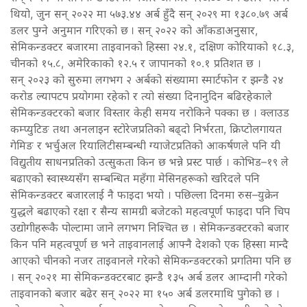
थियो, जुन सन् २०२२ मा ५७३.४४ अर्ब हुँदै सन् २०२९ मा १३८०.७९ अर्ब
डलर पुग्ने अनुमान गरिएको छ । सन् २०२२ को आँकडाअनुसार,
सेमिकन्डक्टर बजारमा ताइवानको हिस्सा २४.१, दक्षिण कोरियाको १८.३,
चीनको १५.८, अमेरिकाको १२.५ र जापानको १०.१ प्रतिशत छ ।
सन् २०२३ को सुरुमा लगभग २ अर्बको संख्यामा स्मार्टफोन र झन्डै २४
करोड ल्यापटप प्रयोगमा रहेको र त्यो संख्या दिनानुदिन बढिरहेकाले
सेमिकन्डक्टरको बजार विस्तार केही समय नरोकिने पक्का छ । क्लाउड
कम्प्युटिङ तथा अनलाइन स्टोरेजप्रतिको बढ्दो निर्भरता, क्रिप्टोलगायत
गेमिङ र भर्चुअल रियालिटीसम्बन्धी ग्याजेटप्रतिको आकर्षणले पनि यी
विद्युतीय साधनप्रतिको उत्सुकता किन छ भन्ने प्रस्ट पार्छ । कोभिड–१९ ले
बढाएको स्वास्थ्यसँग सम्बन्धित महँगा मेसिनहरूको खरिदले पनि
सेमिकन्डक्टर बजारलाई नै फाइदा भयो । पछिल्ला दिनमा रुस–युक्रेन
युद्धले बढाएको रक्षा र सैन्य सामग्री बजेटको महत्वपूर्ण फाइदा पनि चिप
उद्योगीहरूकै पोल्टामा जाने लगभग निश्चित छ । सेमिकन्डक्टरको बजार
किन पनि महत्वपूर्ण छ भने ताइवानलाई आफ्नै देशको एक हिस्सा मान्दै
आएको चीनको नजर ताइवानले गरेको सेमिकन्डक्टरको प्रगतिमा पनि छ
। सन् २०२१ मा सेमिकन्डक्टरबाट झन्डै १३५ अर्ब डलर आम्दानी गरेको
ताइवानको बजार बढेर सन् २०२२ मा १५० अर्ब डलरमाथि पुगेको छ ।