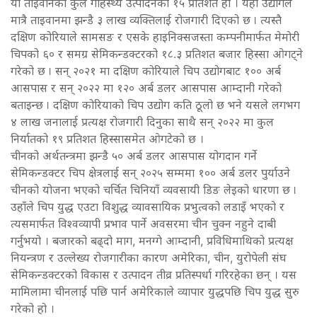
यो ताइवानको कुल गार्हस्थ्य उत्पादनको १५ प्रतिशत हो । यही उद्योगले
मात्रै ताइवानमा झन्डै ३ लाख व्यक्तिलाई रोजगारी दिएको छ । त्यस्तै
दक्षिण कोरियाले सामसङ र एसके हाइनिक्सजस्ता कम्पनीमार्फत मेमोरी
चिपको ६० र समग्र सेमिकन्डक्टरको १८.३ प्रतिशत बजार हिस्सा ओगट्ने
गरेको छ । सन् २०२१ मा दक्षिण कोरियाले चिप उद्योगबाट १०० अर्ब
आसपास र सन् २०२२ मा १२० अर्ब डलर आसपास आम्दानी गरेको
बताइन्छ । दक्षिण कोरियाको चिप उद्योग कति ठूलो छ भने यसले लगभग
४ लाख जनालाई प्रत्यक्ष रोजगारी दिनुका साथै सन् २०२२ मा कुल
निर्यातको १९ प्रतिशत हिस्सासमेत ओगटेको छ ।
चीनको अर्थतन्त्रमा झन्डै ५० अर्ब डलर आसपास योगदान गर्ने
सेमिकन्डक्टर चिप क्षेत्रलाई सन् २०२५ सम्ममा १०० अर्ब डलर पुर्याउने
चीनको योजना भएको चर्चित चिनियाँ व्यवसायी डिङ लेइको धारणा छ ।
उहाँले चिप युद्ध एउटा विशुद्ध व्यावसायिक प्रभुत्वको लडाइँ भएको र
त्यसमार्फत विश्वव्यापी प्रभाव पार्ने अवसरमा चीन चुक्न नहुने दाबी
गर्नुभयो । बजारको बढ्दो माग, मनग्गे आम्दानी, प्रविधिमाथिको प्रत्यक्ष
नियन्त्रण र उल्लेख्य रोजगारीका कारण अमेरिका, चीन, युरोपेली संघ
सेमिकन्डक्टरको विकास र उत्पादन तीव्र प्रतिस्पर्धा गरिरहेका छन् । यस
मामिलामा चीनलाई पछि पार्न अमेरिकाले व्यापार युद्धपछि चिप युद्ध सुरु
गरेको हो ।