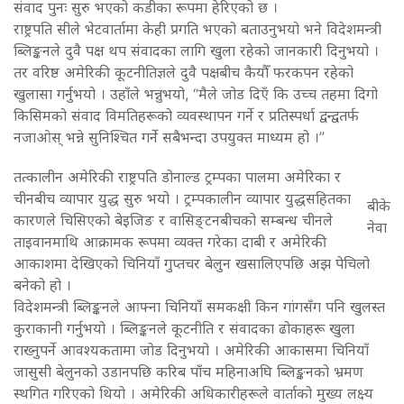
संवाद पुनः सुरु भएको कडीका रूपमा हेरिएको छ ।
राष्ट्रपति सीले भेटवार्तामा केही प्रगति भएको बताउनुभयो भने विदेशमन्त्री
ब्लिङ्कनले दुवै पक्ष थप संवादका लागि खुला रहेको जानकारी दिनुभयो ।
तर वरिष्ठ अमेरिकी कूटनीतिज्ञले दुवै पक्षबीच कैयौँ फरकपन रहेको
खुलासा गर्नुभयो । उहाँले भन्नुभयो, “मैले जोड दिएँ कि उच्च तहमा दिगो
किसिमको संवाद विमतिहरूको व्यवस्थापन गर्ने र प्रतिस्पर्धा द्वन्द्वतर्फ
नजाओस् भन्ने सुनिश्चित गर्ने सबैभन्दा उपयुक्त माध्यम हो ।”
तत्कालीन अमेरिकी राष्ट्रपति डोनाल्ड ट्रम्पका पालमा अमेरिका र
चीनबीच व्यापार युद्ध सुरु भयो । ट्रम्पकालीन व्यापार युद्धसहितका
बीके
कारणले चिसिएको बेइजिङ र वासिङ्टनबीचको सम्बन्ध चीनले
नेवा
ताइवानमाथि आक्रामक रूपमा व्यक्त गरेका दाबी र अमेरिकी
आकाशमा देखिएको चिनियाँ गुप्तचर बेलुन खसालिएपछि अझ पेचिलो
बनेको हो ।
विदेशमन्त्री ब्लिङ्कनले आफ्ना चिनियाँ समकक्षी किन गांगसँग पनि खुलस्त
कुराकानी गर्नुभयो । ब्लिङ्कनले कूटनीति र संवादका ढोकाहरू खुला
राख्नुपर्ने आवश्यकतामा जोड दिनुभयो । अमेरिकी आकासमा चिनियाँ
जासुसी बेलुनको उडानपछि करिब पाँच महिनाअघि ब्लिङ्कनको भ्रमण
स्थगित गरिएको थियो । अमेरिकी अधिकारीहरूले वार्ताको मुख्य लक्ष्य