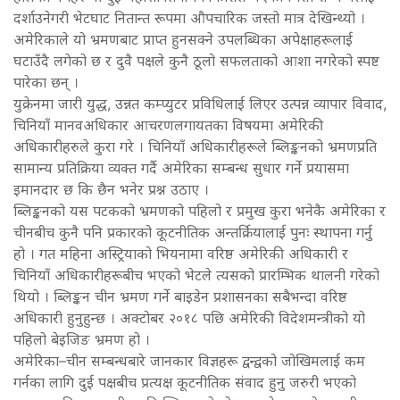
दर्शाउनेगरी भेटघाट नितान्त रूपमा औपचारिक जस्तो मात्र देखिन्थ्यो ।
अमेरिकाले यो भ्रमणबाट प्राप्त हुनसक्ने उपलब्धिका अपेक्षाहरूलाई
घटाउँदै लगेको छ र दुवै पक्षले कुनै ठूलो सफलताको आशा नगरेको स्पष्ट
पारेका छन् ।
युक्रेनमा जारी युद्ध, उन्नत कम्प्युटर प्रविधिलाई लिएर उत्पन्न व्यापार विवाद,
चिनियाँ मानवअधिकार आचरणलगायतका विषयमा अमेरिकी
अधिकारीहरुले कुरा गरे । चिनियाँ अधिकारीहरूले ब्लिङ्कनको भ्रमणप्रति
सामान्य प्रतिक्रिया व्यक्त गर्दै अमेरिका सम्बन्ध सुधार गर्ने प्रयासमा
इमानदार छ कि छैन भनेर प्रश्न उठाए ।
ब्लिङ्कनको यस पटकको भ्रमणको पहिलो र प्रमुख कुरा भनेकै अमेरिका र
चीनबीच कुनै पनि प्रकारको कूटनीतिक अन्तर्क्रियालाई पुनः स्थापना गर्नु
हो । गत महिना अस्ट्रियाको भियनामा वरिष्ठ अमेरिकी अधिकारी र
चिनियाँ अधिकारीहरूबीच भएको भेटले त्यसको प्रारम्भिक थालनी गरेको
थियो । ब्लिङ्कन चीन भ्रमण गर्ने बाइडेन प्रशासनका सबैभन्दा वरिष्ठ
अधिकारी हुनुहुन्छ । अक्टोबर २०१८ पछि अमेरिकी विदेशमन्त्रीको यो
पहिलो बेइजिङ भ्रमण हो ।
अमेरिका–चीन सम्बन्धबारे जानकार विज्ञहरू द्वन्द्वको जोखिमलाई कम
गर्नका लागि दुई पक्षबीच प्रत्यक्ष कूटनीतिक संवाद हुनु जरुरी भएको