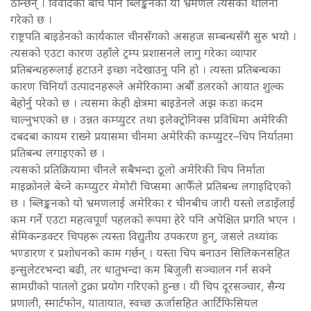
ठान्छन् । विवादका बीच पनि ब्लिङ्कनको यो भ्रमणले त्यसको थालनी
गरेको छ ।
राष्ट्रपति बाइडेनको कार्यकाल चीनसँगको असहज सम्बन्धसँगै सुरु भयो ।
त्यसको एउटा कारण उहाँले ट्रम्प प्रशासनले लागु गरेका व्यापार
प्रतिबन्धहरूलाई हटाउने इच्छा नदेखाउनु पनि हो । त्यस्ता प्रतिबन्धका
कारण चिनियाँ उत्पादनहरूले अमेरिकामा अर्बौं डलरको आयात शुल्क
बेहोर्नु परेको छ । त्यसमा केही क्षेत्रमा बाइडेनले अझ कडा कदम
चाल्नुभएको छ । उन्नत कम्प्युटर तथा इलेक्ट्रोनिक्स प्रविधिमा अमेरिकी
दबदबा कायम राख्ने प्रयासमा चीनमा अमेरिकी कम्प्युटर–चिप निर्यातमा
प्रतिबन्ध लगाइएको छ ।
त्यसको प्रतिक्रियामा चीनले सबैभन्दा ठूलो अमेरिकी चिप निर्माता
माइक्रोनले बेच्ने कम्प्युटर मेमोरी चिप्समा आफैँले प्रतिबन्ध लगाइदिएको
छ । ब्लिङ्कनको यो भ्रमणलाई अमेरिका र चीनबीच जारी यस्तो लडाइँलाई
कम गर्ने एउटा महत्वपूर्ण पहलको रूपमा हेरे पनि अपेक्षित प्रगति भएन ।
सेमिकन्डक्टर चिपहरू त्यस्ता विद्युतीय उपकरण हुन्, जसले तथ्यांक
भण्डारण र प्रशोधनको काम गर्छन् । यस्ता चिप बनाउन सिलिकनसहित
इन्सुलेटरभन्दा बढी, तर धातुभन्दा कम बिजुली सञ्चालन गर्न सक्ने
सामग्रीको पातलो टुक्रा प्रयोग गरिएको हुन्छ । यी चिप दूरसञ्चार, सैन्य
प्रणाली, स्मार्टफोन, यातायात, स्वच्छ ऊर्जासहित आर्टिफिसियल