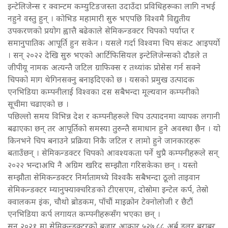
इन्टेलिजेन्स र क्वान्टम कम्युटिङजस्ता उदाउँदा प्रविधिहरूका लागि नभई
नहुने वस्तु हुन् । कोभिड महामारी सुरु भएपछि विश्वमै विद्युतीय
उपकरणको प्रयोग ह्वात्तै बढेकाले सेमिकन्डक्टर चिपको पर्याप्त र
समानुपातिक आपूर्ति हुन सकेन । यसले गर्दा विश्वमा चिप संकट आइपर्यो
। सन् २०२२ देखि सुरु भएको आर्टिफिसियल इन्टेलिजेन्सको दौडले त
जीपीयू नामक अत्यन्तै जटिल ग्राफिक्स र तथ्यांक प्रोसेस गर्न सक्ने
चिपको माग थेगिनसक्नु बनाइदिएको छ । यसको प्रमुख उत्पादक
एनभिडिया कम्पनीलाई विश्वका दस सबैभन्दा मूल्यवान कम्पनीको
सूचीमा चढाएको छ ।
पछिल्लो समय विभिन्न देश र कम्पनीहरूले चिप उत्पादनमा व्यापक लगानी
बढाएका छन् तर आपूर्तिको समस्या तुरुन्तै समाधान हुने अवस्था छैन । यो
किनभने चिप बनाउने प्रक्रिया निकै जटिल र लामो हुने जानकारहरू
बताउँछन् । सेमिकन्डक्टर चिपको आवश्यकता पर्ने थुप्रै कम्पनीहरूले सन्
२०२२ भन्दाअघि नै अग्रिम खरिद सम्झौता गरिसकेका छन् । यस्तो
सम्झौता सेमिकन्डक्टर निर्मातामध्ये विश्वकै सबैभन्दा ठूलो ताइवान
सेमिकन्डक्टर म्यानुफ्याक्चरिङको टीएसएम, दोस्रोमा इन्टेल कर्प, तेस्रो
क्वालकम इंक, चौथो ब्रोडकम, पाँचौं माइक्रोन टेक्नोलोजी र छैटौं
एनभिडिया कर्प लगायत कम्पनीहरूसँग भएका छन् ।
सन् २०२१ मा सेमिकन्डक्टरको बजार आकार ५२७.८८ अर्ब डलर बराबर