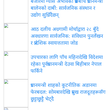
बजारमा ग्यास अभावको प्रश्नबीच प्रधानमन्त्री
बालेनको दाबी: सार्वजनिक संस्थान र
उद्योग सुध्रिँदैछन्
आठ दलीय अग्रगामी मोर्चाद्वारा २८ बुँदे
अवधारणा सार्वजनिक: संविधान पुनर्लेखन
र प्रादेशिक स्वायत्ततामा जोड
उपचारका लागि पाँच महिनादेखि विदेशमा
रहेका पूर्वप्रधानमन्त्री देउवा बिहीबार नेपाल
फर्किने
प्रधानमन्त्री शाहको कूटनीतिक अडानमा
फेरबदल: सोमबारदेखि प्रमुख राजदूतहरूसँग
छुट्टाछुट्टै भेट्दै