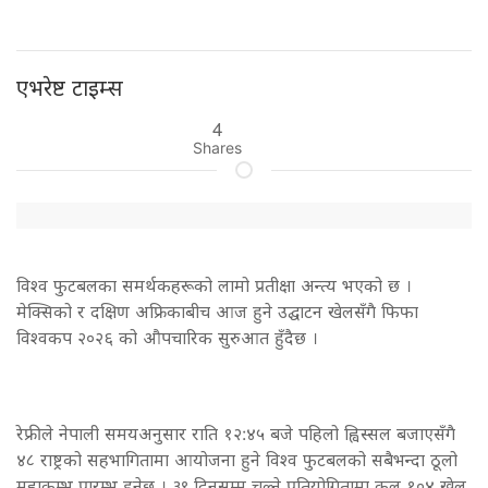
एभरेष्ट टाइम्स
4
Shares
विश्व फुटबलका समर्थकहरूको लामो प्रतीक्षा अन्त्य भएको छ ।
मेक्सिको र दक्षिण अफ्रिकाबीच आज हुने उद्घाटन खेलसँगै फिफा
विश्वकप २०२६ को औपचारिक सुरुआत हुँदैछ ।
रेफ्रीले नेपाली समयअनुसार राति १२:४५ बजे पहिलो ह्विस्सल बजाएसँगै
४८ राष्ट्रको सहभागितामा आयोजना हुने विश्व फुटबलको सबैभन्दा ठूलो
महाकुम्भ प्रारम्भ हुनेछ । ३९ दिनसम्म चल्ने प्रतियोगितामा कुल १०४ खेल