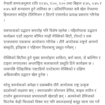
नेपाली समयअनुसार राति १२:४५, १:००, २:०० तथा बिहान ४:४५, ५:४५ र
७:४५ बजे सञ्चालन हुने तालिका छ । प्रतियोगिताका सबै खेल नेपालमा
हिमालयन स्पोर्ट्स टेलिभिजन र डिएगो एपमार्फत प्रत्यक्ष प्रसारण गरिनेछ
।
यसपटकको उद्घाटन समारोह पनि विशेष रहनेछ । पहिलोपटक उद्घाटन
कार्यक्रम एउटै शहरमा सीमित नरही मेक्सिको सिटी, टोरन्टो र लस
एन्जलसमा एकसाथ आयोजना गरिनेछ । तीनै आयोजक राष्ट्रले आफ्नो
संस्कृति, इतिहास र पहिचान विश्वसामु प्रस्तुत गर्नेछन् ।
मेक्सिको सिटीमा हुने मुख्य समारोहमा शाकिरा, बर्ना ब्वाय, जे बाल्भिन र
टाइला लगायतका अन्तर्राष्ट्रिय कलाकारले प्रस्तुति दिने कार्यक्रम छ ।
त्यसपछि ऐतिहासिक एस्टाडियो एज्टेकामा मेक्सिको र दक्षिण
अफ्रिकाबीच उद्घाटन खेल हुनेछ ।
घरेलु समर्थकको अपेक्षा र दबाबबीच तीनै आयोजक राष्ट्र उत्कृष्ट
प्रदर्शनको लक्ष्यमा छन् । क्यानडासँग जोनाथन डेभिड, साइल लारिन र
टाजोन बुकाननजस्ता प्रभावशाली खेलाडी छन् । अल्फोन्सो डेभिजको
फिटनेस केही चिन्ताको विषय भए पनि क्यानडालाई समूह चरण पार गर्ने