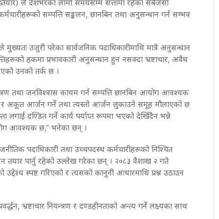
तियार) ले देशभरका लामो समयसम्म सत्तामा रहेका सबैजसो
्मचारीहरूको सम्पत्ति सङ्कलन, छानबिन तथा अनुसन्धान गर्न सम्भव
ले मुख्यतः उजुरी परेका सार्वजनिक पदाधिकारीमाथि मात्रै अनुसन्धान
क्तिहरूको हकमा प्रभावकारी अनुसन्धान हुन नसक्दा भ्रष्टाचार, अवैध
ौलाएको उनको तर्क छ ।
न्त्रण तथा जनविश्वास कायम गर्न सम्पत्ति छानबिन आयोग आवश्यक
चार र अकूत आर्जन गर्ने तथा त्यस्तो आर्जन लुकाउने समूह मौलाएको छ
ता लगाई दण्डित गर्ने कार्य पर्याप्त रूपमा भएको देखिँदैन भन्ने
ोग आवश्यक छ,” भनेका छन् ।
य राजनीतिक पदाधिकारी तथा उच्चपदस्थ कर्मचारीहरूको निश्चित
दन तयार पार्नु रहेको उल्लेख गरेका छन् । २०८३ वैशाख २ गते
उद्देश्य स्पष्ट गरिएको र त्यसको कानुनी आधारमाथि प्रश्न उठाउन
वर्द्धन, भ्रष्टाचार नियन्त्रण र दण्डहीनताको अन्त्य गर्ने लक्ष्यका साथ