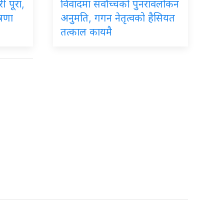
ी पूरा,
विवादमा सर्वोच्चको पुनरावलोकन
ोषणा
अनुमति, गगन नेतृत्वको हैसियत
तत्काल कायमै