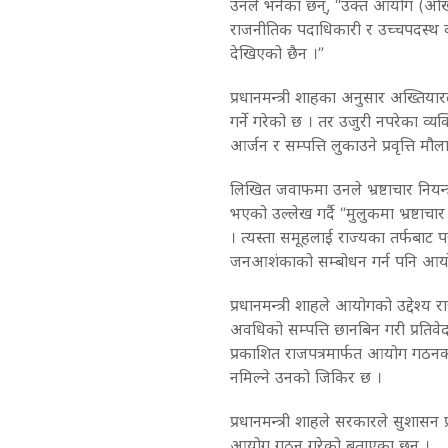
उनले भनेका छन्, “उक्त आयोग (अख्
राजनीतिक पदाधिकारी र उच्चपदस्थ कर
देखिएको छैन ।”
प्रधानमन्त्री शाहका अनुसार अख्तियार
गर्ने गरेको छ । तर उजुरी नपरेका व्य
आर्जन र सम्पत्ति लुकाउने प्रवृत्ति म
लिखित जवाफमा उनले भ्रष्टाचार निय
भएको उल्लेख गर्दै “मुलुकमा भ्रष्टा
। त्यस्ता समूहलाई राज्यका तर्फबाट पत्
जनआशंकाको सम्बोधन गर्न पनि आय
प्रधानमन्त्री शाहले आयोगको उद्देश्
अवधिको सम्पत्ति छानबिन गरी प्रतिवे
प्रकाशित राजपत्रमार्फत आयोग गठनको 
नमिल्ने उनको जिकिर छ ।
प्रधानमन्त्री शाहले सरकारले सुशासन प्र
आयोग गठन गरेको बताएका छन् ।