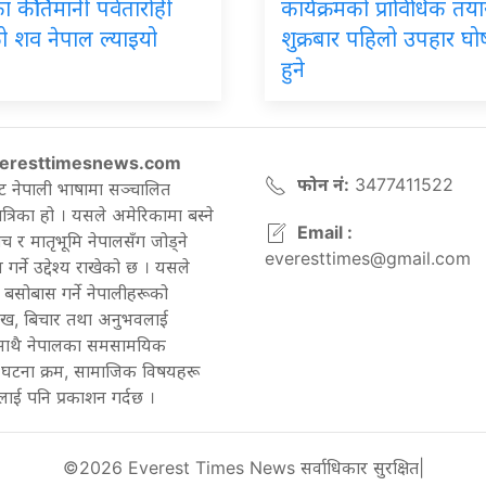
 कीर्तिमानी पर्वतारोही
कार्यक्रमको प्राविधिक तयार
ो शव नेपाल ल्याइयो
शुक्रबार पहिलो उपहार घ
हुने
eresttimesnews.com
फोन नं:
3477411522
ट नेपाली भाषामा सञ्चालित
रिका हो । यसले अमेरिकामा बस्ने
Email :
च र मातृभूमि नेपालसँग जोड्ने
everesttimes@gmail.com
गर्ने उद्देश्य राखेको छ । यसले
बसोबास गर्ने नेपालीहरूको
ेख, बिचार तथा अनुभवलाई
 साथै नेपालका समसामयिक
घटना क्रम, सामाजिक विषयहरू
ाई पनि प्रकाशन गर्दछ ।
©2026 Everest Times News सर्वाधिकार सुरक्षित|