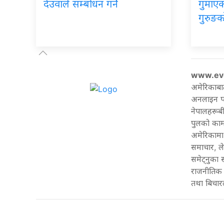
देउवाले सम्बोधन गर्ने
गुमाएका
गुरुङक
www.ev
अमेरिकाबा
अनलाइन पत्
नेपालहरूबी
पुलको काम 
अमेरिकामा 
समाचार, ल
समेट्नुका
राजनीतिक 
तथा बिचारल