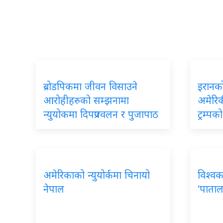
ब्रोडपिकमा जीवन विसाउने
इरानको
आरोहीहरुको सम्झनामा
अमेरिकी
न्युयोकमा दिपप्रज्वलन र पुजापाठ
ट्रम्प
अमेरिकाको न्युयोर्कमा चिनायो
विश्वक
नेपाल
‘पाताल