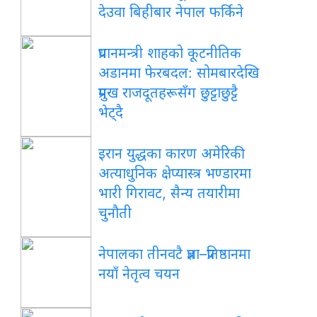
देउवा बिहीबार नेपाल फर्किने
प्रधानमन्त्री शाहको कूटनीतिक
अडानमा फेरबदल: सोमबारदेखि
प्रमुख राजदूतहरूसँग छुट्टाछुट्टै
भेट्दै
इरान युद्धका कारण अमेरिकी
अत्याधुनिक क्षेप्यास्त्र भण्डारमा
भारी गिरावट, सैन्य तयारीमा
चुनौती
नेपालका तीनवटै प्रज्ञा–प्रतिष्ठानमा
नयाँ नेतृत्व चयन