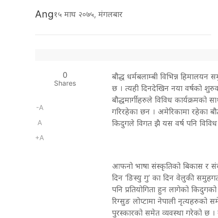
Ang
१५ माघ २०७५, मंगलबार
0
बौद्ध धर्मबलाम्बी विभिन्न हिमालयन
Shares
छ । त्यही दिनदेखिन नया वर्षको शुरु
बौद्धमार्गीहरुले विविध कार्यक्रमको
-A
गरिरहेका छन । अमेरिकामा रहेका बौद्ध
A
किदुगले विगत झै यस वर्ष पनि विविध
+A
आफनो भाषा संस्कृतिको बिकास र संर्बद
दिन ‘ङिस्यु गु’ का दिन वेलुकी समुहगत 
पनि प्रतियोगिता हुन लागेको किदुगको प
रिग्सुङ लोप्टामा नेपाली नृत्यहरुको स
पुरस्कारको समेत व्यवस्था गरेको छ ।