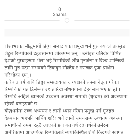
0
Shares
विश्वभरका बौद्धमार्गी ङिङ्मा सम्प्रदायका प्रमुख धर्म गुरु क्यब्जे ताक्लुङ
शेट्रुल रिम्पोचेको देहवसानमा शोकमग्न छन् । उनीहरु यतिखेर विभिन्न
देशको गुम्बाहरुमा भेला भई रिम्पोचेको शीघ्र पुनर्जन्म र विश्व शान्तिको
लागि गुरु पदम संभवको छिकदुन सोल्देव र गणचक्र पूजा प्रार्थना
गरिरहेका छन् ।
करिब ३ वर्ष अघि ङिङ्मा सम्प्रदायका अध्यक्षको रुपमा नेतृत्व गरेका
रिम्पोचेको गत डिसेम्बर २१ तारिख बोधगयामा देहवसान भएको हो ।
रिम्पोचे अहिले ध्यानको उच्चतम अवस्था समाधी (थुग्दम) को अवस्थामा
रहेको बताइएको छ ।
बौद्धधर्ममा उच्च अध्ययन र लामो ध्यान गरेका प्रमुख धर्म गुरुहरु
देहवसान भएपनि पार्थिव शरिर भने लामो समयसम्म उच्चतम अवस्था
समाधीको रुपमा रहदै आएको छ । गत वर्ष ८७ वर्षको उमेरमा
अमेरिकामा आइपुगेका रिम्पोचेलाई न्युयोर्कस्थित शेर्पा किदुगले स्वागत