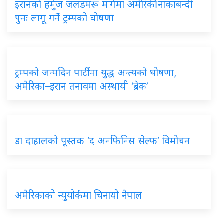
इरानको हर्मुज जलडमरू मार्गमा अमेरिकी नाकाबन्दी
पुनः लागू गर्ने ट्रम्पको घोषणा
ट्रम्पको जन्मदिन पार्टीमा युद्ध अन्त्यको घोषणा,
अमेरिका–इरान तनावमा अस्थायी ‘ब्रेक’
डा दाहालको पूस्तक ‘द अनफिनिस सेल्फ’ विमोचन
अमेरिकाको न्युयोर्कमा चिनायो नेपाल