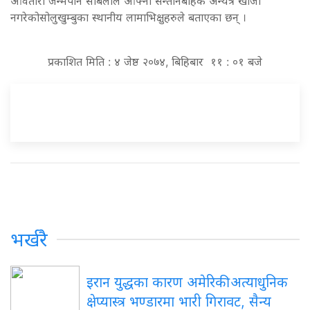
आवतारी जन्मेपनि सोबेलाले आफ्नो सन्तानबाहेक अन्यत्र खोजी
नगरेकोसोलुखुम्बुका स्थानीय लामाभिक्षुहरुले बताएका छन् ।
प्रकाशित मिति : ४ जेष्ठ २०७४, बिहिबार ११ : ०१ बजे
भर्खरै
इरान युद्धका कारण अमेरिकी अत्याधुनिक
क्षेप्यास्त्र भण्डारमा भारी गिरावट, सैन्य